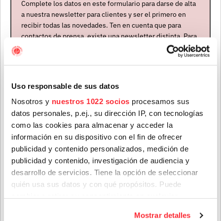
Complete los datos en este formulario para darse de alta
a nuestra newsletter para clientes y ser el primero en
recibir todas las novedades. Ten en cuenta que para
contactos de prensa, existe una newsletter distinta. Para
formar parte de ella, envíanos un mensaje a
info@houstonpartymusic.com.
Mapa del evento
Nombre
*
Uso responsable de sus datos
Nosotros y
nuestros 1022 socios
procesamos sus
datos personales, p.ej., su dirección IP, con tecnologías
Apellidos
*
como las cookies para almacenar y acceder la
información en su dispositivo con el fin de ofrecer
publicidad y contenido personalizados, medición de
publicidad y contenido, investigación de audiencia y
Correo electrónico
*
desarrollo de servicios. Tiene la opción de seleccionar
quién usa sus datos y con qué propósitos. Puede
cambiar o retirar su consentimiento en cualquier
Provincia
momento desde la Declaración de cookies o clicando en
Mostrar detalles
el Menú de consentimiento.