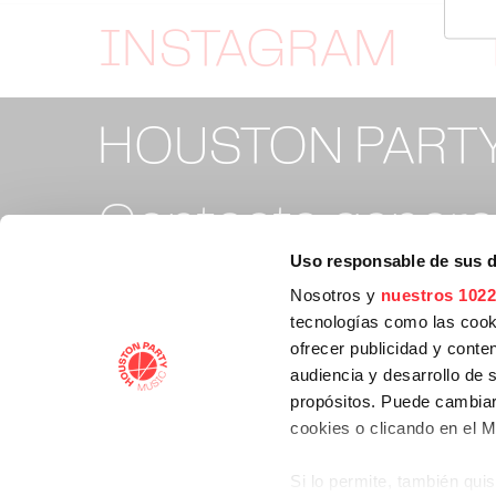
INSTAGRAM
HOUSTON PART
Contacto general
Uso responsable de sus 
info@houstonpa
Nosotros y
nuestros 1022
tecnologías como las cooki
ofrecer publicidad y conte
Contacto tickets
audiencia y desarrollo de 
propósitos. Puede cambiar
cookies o clicando en el 
support@housto
Si lo permite, también qui