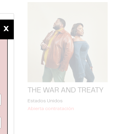
X
THE WAR AND TREATY
Estados Unidos
Abierta contratación