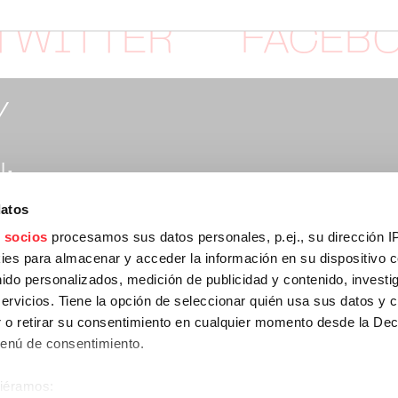
TWITTER
FACEB
Y
:
datos
rtymusic.com
 socios
procesamos sus datos personales, p.ej., su dirección I
es para almacenar y acceder la información en su dispositivo co
nido personalizados, medición de publicidad y contenido, investi
:
servicios. Tiene la opción de seleccionar quién usa sus datos y 
 o retirar su consentimiento en cualquier momento desde la Dec
Menú de consentimiento.
npartymusic.com
siéramos: