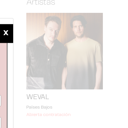
Artistas
X
WEVAL
Países Bajos
Abierta contratación