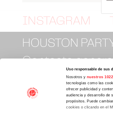
INSTAGRAM
HOUSTON PART
Contacto general
Uso responsable de sus 
info@houstonpa
Nosotros y
nuestros 1022
tecnologías como las cooki
ofrecer publicidad y conte
Contacto tickets
audiencia y desarrollo de 
propósitos. Puede cambiar
cookies o clicando en el 