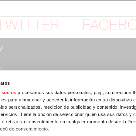
TWITTER
FACEB
Y
:
datos
rtymusic.com
 socios
procesamos sus datos personales, p.ej., su dirección I
es para almacenar y acceder la información en su dispositivo co
nido personalizados, medición de publicidad y contenido, investi
:
servicios. Tiene la opción de seleccionar quién usa sus datos y 
 o retirar su consentimiento en cualquier momento desde la Dec
Menú de consentimiento.