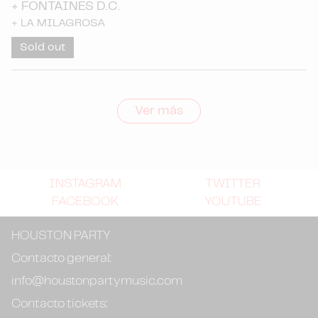
+
FONTAINES D.C.
+
LA MILAGROSA
Sold out
Ver más
INSTAGRAM
TWITTER
FACEBOOK
YOUTUBE
HOUSTON PARTY
Contacto general:
info@houstonpartymusic.com
Contacto tickets: