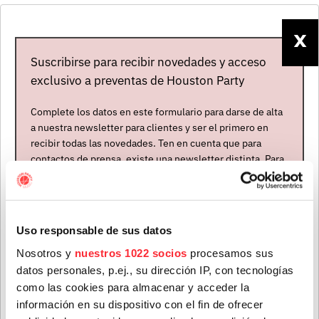
alternativo, va destilando canciones sobre seguir
adelante, crecer en el Medio Oeste, la lealtad y la
X
gratitud, siempre con calidez y un ligero toque de
Suscribirse para recibir novedades y acceso
pastiche que hace que calen, todas ellas, sin ningún
exclusivo a preventas de Houston Party
esfuerzo.
Complete los datos en este formulario para darse de alta
a nuestra newsletter para clientes y ser el primero en
recibir todas las novedades. Ten en cuenta que para
contactos de prensa, existe una newsletter distinta. Para
formar parte de ella, envíanos un mensaje a
info@houstonpartymusic.com.
Nombre
*
Uso responsable de sus datos
Nosotros y
nuestros 1022 socios
procesamos sus
datos personales, p.ej., su dirección IP, con tecnologías
Apellidos
*
como las cookies para almacenar y acceder la
información en su dispositivo con el fin de ofrecer
Mapa del evento