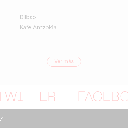
Bilbao
Kafe Antzokia
Ver más
TWITTER
FACEB
Y