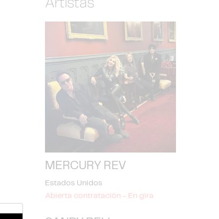
Artistas
MERCURY REV
Estados Unidos
Abierta contratación - En gira