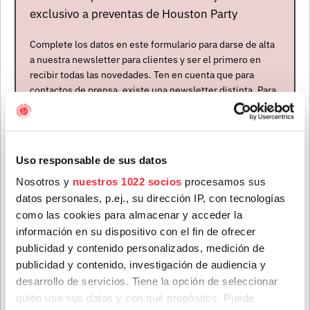
exclusivo a preventas de Houston Party
Complete los datos en este formulario para darse de alta
a nuestra newsletter para clientes y ser el primero en
recibir todas las novedades. Ten en cuenta que para
contactos de prensa, existe una newsletter distinta. Para
formar parte de ella, envíanos un mensaje a
info@houstonpartymusic.com.
Event
Nombre
*
Uso responsable de sus datos
Nosotros y
nuestros 1022 socios
procesamos sus
datos personales, p.ej., su dirección IP, con tecnologías
Apellidos
*
como las cookies para almacenar y acceder la
información en su dispositivo con el fin de ofrecer
publicidad y contenido personalizados, medición de
publicidad y contenido, investigación de audiencia y
Correo electrónico
*
desarrollo de servicios. Tiene la opción de seleccionar
quién usa sus datos y con qué propósitos. Puede
GIRA VIBRA MAHOU