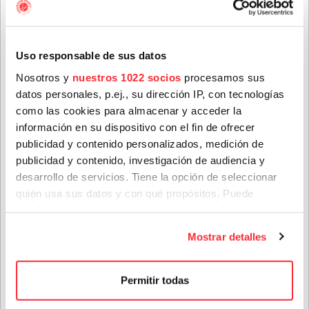
Artistas
formar parte de ella, envíanos un mensaje a
info@houstonpartymusic.com.
Nombre
*
Uso responsable de sus datos
Nosotros y
nuestros 1022 socios
procesamos sus
datos personales, p.ej., su dirección IP, con tecnologías
Apellidos
*
como las cookies para almacenar y acceder la
información en su dispositivo con el fin de ofrecer
publicidad y contenido personalizados, medición de
publicidad y contenido, investigación de audiencia y
Correo electrónico
*
TIWAYO
desarrollo de servicios. Tiene la opción de seleccionar
Nuevo - En gira
quién usa sus datos y con qué propósitos. Puede
cambiar o retirar su consentimiento en cualquier
Provincia
momento desde la Declaración de cookies o clicando en
Mostrar detalles
PRÓXIMOS CONCIERTOS
el Menú de consentimiento.
Si lo permite, también quisiéramos:
Género(s) favorito(s):
Permitir todas
TIWAYO
Recopilar información sobre su ubicación geográfica