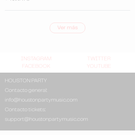
Ver más
INSTAGRAM
TWITTER
FACEBOOK
YOUTUBE
HOUSTON PARTY
Contacto general:
info@houstonpartymusic.com
Contacto tickets:
support@houstonpartymusic.com