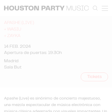
APASHE (LIVE)
+
WASIU
+
ZAYKA
14 FEB. 2024
Apertura de puertas: 19:30h
Madrid
Sala But
Tickets
Apashe (Live) es sinónimo de concierto majestuoso,
una mezcla espectacular de música electrónica con
música clásica aderezada con visuales impactantes. Un