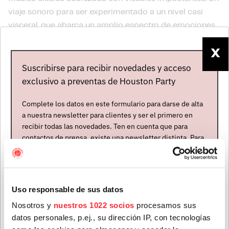
viaje sonoro para ser experimentado a un nivel casi
visceral, que abarca un amplio espectro de emociones.
Como estar dentro de la banda sonora de un
X
videojuego, pero una cualquiera, sino una donde John
Wick llevase el volante en "Fast & Furious".
Suscribirse para recibir novedades y acceso
exclusivo a preventas de Houston Party
Complete los datos en este formulario para darse de alta
a nuestra newsletter para clientes y ser el primero en
recibir todas las novedades. Ten en cuenta que para
contactos de prensa, existe una newsletter distinta. Para
formar parte de ella, envíanos un mensaje a
info@houstonpartymusic.com.
Nombre
*
Uso responsable de sus datos
Nosotros y
nuestros 1022 socios
procesamos sus
datos personales, p.ej., su dirección IP, con tecnologías
Mapa del evento
Apellidos
*