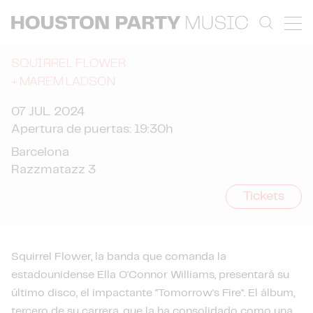
SQUIRREL FLOWER
+
MAREM LADSON
07 JUL. 2024
Apertura de puertas: 19:30h
Barcelona
Razzmatazz 3
Tickets
Squirrel Flower, la banda que comanda la
estadounidense Ella O'Connor Williams, presentará su
último disco, el impactante "Tomorrow's Fire". El álbum,
tercero de su carrera, que la ha consolidado como una