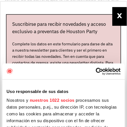
de las grandes voces del indie-rock actual. Un trabajo
musculoso, ambicioso y con himnos descarnados, que
X
pide ser disfrutado con el volumen alto.
Suscribirse para recibir novedades y acceso
exclusivo a preventas de Houston Party
Complete los datos en este formulario para darse de alta
a nuestra newsletter para clientes y ser el primero en
recibir todas las novedades. Ten en cuenta que para
contactos de prensa, existe una newsletter distinta. Para
formar parte de ella, envíanos un mensaje a
info@houstonpartymusic.com.
Nombre
*
Uso responsable de sus datos
Nosotros y
nuestros 1022 socios
procesamos sus
datos personales, p.ej., su dirección IP, con tecnologías
Mapa del evento
Apellidos
*
como las cookies para almacenar y acceder la
información en su dispositivo con el fin de ofrecer