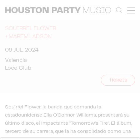
SQUIRREL FLOWER
+
MAREM LADSON
09 JUL. 2024
Valencia
Loco Club
Tickets
Squirrel Flower, la banda que comanda la
estadounidense Ella O'Connor Williams, presentará su
último disco, el impactante "Tomorrow's Fire". El álbum,
tercero de su carrera, que la ha consolidado como una
de las grandes voces del indie-rock actual. Un trabajo