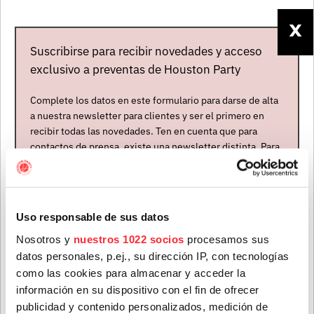
musculoso, ambicioso y con himnos descarnados, que
X
pide ser disfrutado con el volumen alto.
Suscribirse para recibir novedades y acceso
exclusivo a preventas de Houston Party
Complete los datos en este formulario para darse de alta
a nuestra newsletter para clientes y ser el primero en
recibir todas las novedades. Ten en cuenta que para
contactos de prensa, existe una newsletter distinta. Para
formar parte de ella, envíanos un mensaje a
info@houstonpartymusic.com.
Nombre
*
Uso responsable de sus datos
Nosotros y
nuestros 1022 socios
procesamos sus
Mapa del evento
datos personales, p.ej., su dirección IP, con tecnologías
Apellidos
*
como las cookies para almacenar y acceder la
información en su dispositivo con el fin de ofrecer
publicidad y contenido personalizados, medición de