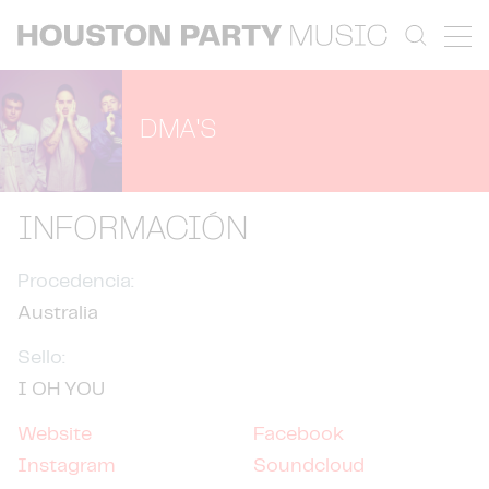
DMA'S
INFORMACIÓN
Procedencia:
Australia
Sello:
I OH YOU
Website
Facebook
Instagram
Soundcloud