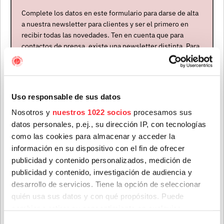
Complete los datos en este formulario para darse de alta
a nuestra newsletter para clientes y ser el primero en
Más conciertos
recibir todas las novedades. Ten en cuenta que para
contactos de prensa, existe una newsletter distinta. Para
formar parte de ella, envíanos un mensaje a
ÚLTIMAS NOTICIAS
info@houstonpartymusic.com.
Nombre
*
Uso responsable de sus datos
Nosotros y
nuestros 1022 socios
procesamos sus
datos personales, p.ej., su dirección IP, con tecnologías
Apellidos
*
como las cookies para almacenar y acceder la
información en su dispositivo con el fin de ofrecer
publicidad y contenido personalizados, medición de
publicidad y contenido, investigación de audiencia y
Correo electrónico
*
desarrollo de servicios. Tiene la opción de seleccionar
quién usa sus datos y con qué propósitos. Puede
Teenage Fanclub anuncian su próximo disco, "Do Not
cambiar o retirar su consentimiento en cualquier
Dare Dream", el que nos vendrán a presentar en su gira
Provincia
de octubre
momento desde la Declaración de cookies o clicando en