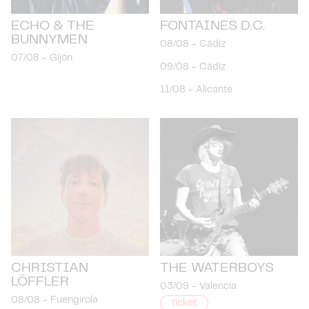
ECHO & THE
FONTAINES D.C.
BUNNYMEN
08/08
-
Cádiz
07/08
-
Gijón
09/08
-
Cádiz
11/08
-
Alicante
CHRISTIAN
THE WATERBOYS
LÖFFLER
03/09
-
Valencia
08/08
-
Fuengirola
ticket