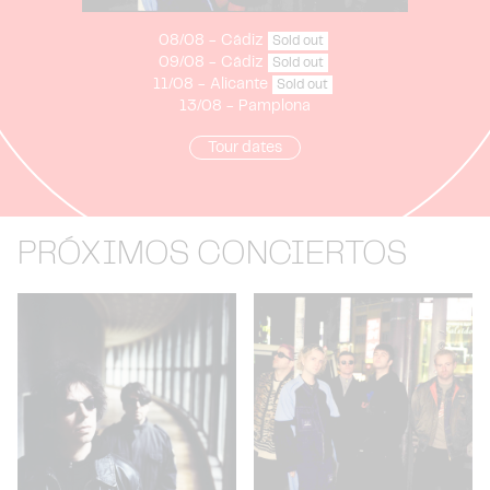
08/08
-
Cádiz
Sold out
09/08
-
Cádiz
Sold out
11/08
-
Alicante
Sold out
13/08
-
Pamplona
Tour dates
PRÓXIMOS CONCIERTOS