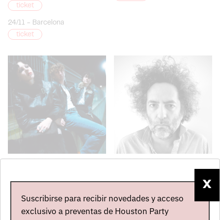
ticket
24/11
-
Barcelona
ticket
PALE WAVES
DESTROYER
15/09
-
Madrid
19/09
-
Madrid
X
ticket
ticket
Suscribirse para recibir novedades y acceso
20/09
-
Barcelona
exclusivo a preventas de Houston Party
ticket