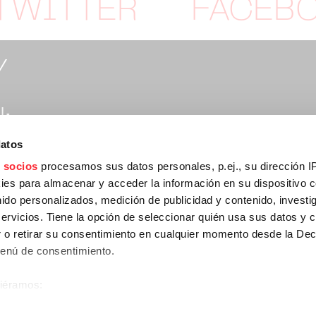
TWITTER
FACEB
Y
:
datos
rtymusic.com
 socios
procesamos sus datos personales, p.ej., su dirección I
es para almacenar y acceder la información en su dispositivo co
nido personalizados, medición de publicidad y contenido, investi
:
servicios. Tiene la opción de seleccionar quién usa sus datos y 
 o retirar su consentimiento en cualquier momento desde la Dec
Menú de consentimiento.
npartymusic.com
siéramos:
 sobre su ubicación geográfica que puede tener una precisión de