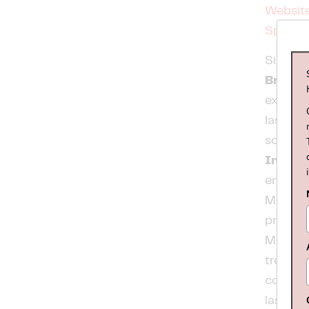
Websit
Spotify
Sin la 
Brown 
excelen
las ban
sombrío
Interp
en
Rad
McCullo
present
McCullo
tres di
coger s
las dud