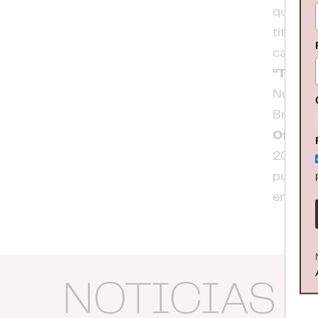
que lle
titulad
cancion
“The Cu
Nuevas 
Británi
Of Mag
2022, d
publicó
en vini
NOTICIAS 