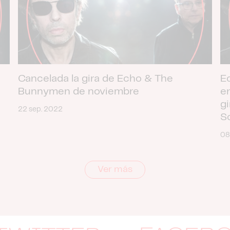
Cancelada la gira de Echo & The
E
Bunnymen de noviembre
e
g
22 sep. 2022
S
08
Ver más