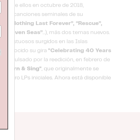
imo de ellos en octubre de 2018,
trece canciones seminales de su
n”, “Nothing Last Forever”, “Rescue”,
r”, “Seven Seas”
...), más dos temas nuevos.
majestuosos surgidos en las Islas
reconocido su gira
"Celebrating 40 Years
 propulsado por la reedición, en febrero de
o Learn & Sing"
, que originalmente se
 cuatro LPs iniciales. Ahora está disponible