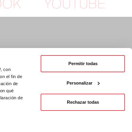
OOK
YOUTUBE
Permitir todas
P, con
n el fin de
Personalizar
gación de
con qué
laración de
Rechazar todas
 varios metros