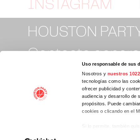
INSTAGRAM
HOUSTON PART
Contacto general
Uso responsable de sus 
info@houstonpa
Nosotros y
nuestros 1022
tecnologías como las cooki
ofrecer publicidad y conte
Contacto tickets
audiencia y desarrollo de 
propósitos. Puede cambiar
cookies o clicando en el 
support@housto
Si lo permite, también qui
Recopilar información