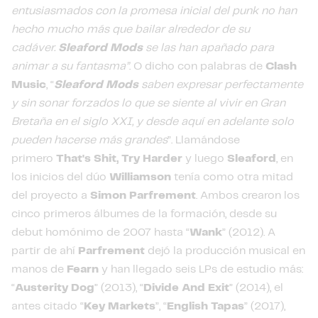
entusiasmados con la promesa inicial del punk no han
hecho mucho más que bailar alrededor de su
cadáver.
Sleaford Mods
se las han apañado para
animar a su fantasma”
. O dicho con palabras de
Clash
Music
, “
Sleaford Mods
saben expresar perfectamente
y sin sonar forzados lo que se siente al vivir en Gran
Bretaña en el siglo XXI, y desde aquí en adelante solo
pueden hacerse más grandes
”. Llamándose
primero
That's Shit, Try Harder
y luego
Sleaford
, en
los inicios del dúo
Williamson
tenía como otra mitad
del proyecto a
Simon Parfrement
. Ambos crearon los
cinco primeros álbumes de la formación, desde su
debut homónimo de 2007 hasta “
Wank
” (2012). A
partir de ahí
Parfrement
dejó la producción musical en
manos de
Fearn
y han llegado seis LPs de estudio más:
“
Austerity Dog
” (2013), “
Divide And Exit
” (2014), el
antes citado “
Key Markets
”, “
English Tapas
” (2017),