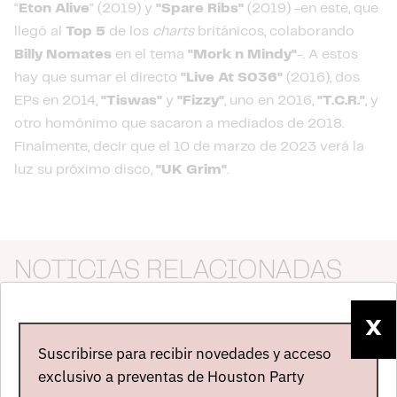
“
Eton Alive
” (2019) y
"Spare Ribs"
(2019) -en este, que
llegó al
Top 5
de los
charts
británicos, colaborando
Billy Nomates
en el tema
"Mork n Mindy"
-. A estos
hay que sumar el directo
"Live At S036"
(2016), dos
EPs en 2014,
"Tiswas"
y
"Fizzy"
, uno en 2016,
"T.C.R."
, y
otro homónimo que sacaron a mediados de 2018.
Finalmente, decir que el 10 de marzo de 2023 verá la
luz su próximo disco,
"UK Grim"
.
NOTICIAS RELACIONADAS
X
Suscribirse para recibir novedades y acceso
exclusivo a preventas de Houston Party