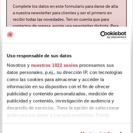
Complete los datos en este formulario para darse de alta
a nuestra newsletter para clientes y ser el primero en
recibir todas las novedades. Ten en cuenta que para
contactos de prensa, existe una newsletter distinta. Para
formar parte de ella, envíanos un mensaje a
El concierto de Sleaford Mods en Deleste Festival, el 18
info@houstonpartymusic.com.
de mayo
Nombre
*
18 mar. 2024
Uso responsable de sus datos
Nosotros y
nuestros 1022 socios
procesamos sus
datos personales, p.ej., su dirección IP, con tecnologías
Apellidos
*
como las cookies para almacenar y acceder la
información en su dispositivo con el fin de ofrecer
publicidad y contenido personalizados, medición de
publicidad y contenido, investigación de audiencia y
Correo electrónico
*
desarrollo de servicios. Tiene la opción de seleccionar
quién usa sus datos y con qué propósitos. Puede
cambiar o retirar su consentimiento en cualquier
El concierto de Sleaford Mods en el WARM UP será el 3
Provincia
momento desde la Declaración de cookies o clicando en
de mayo