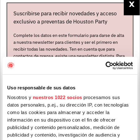
corroboraron con otra entrega, el LP
"Good Luck,
X
Seeker"
. Mientras tanto, en diciembre de 2021 sacaron
Suscribirse para recibir novedades y acceso
el recopilatorio
“The Magnificient Seven: The
exclusivo a preventas de Houston Party
Waterboys' Fisherman's Blues/Room To Roam Band,
1989-1990”
, de 5 CDs y 1 DVD que recoge el muy
Complete los datos en este formulario para darse de alta
a nuestra newsletter para clientes y ser el primero en
fructífero período creativo de aquel año y medio,
recibir todas las novedades. Ten en cuenta que para
cuando produjeron los dos emblemáticos discos que le
contactos de prensa, existe una newsletter distinta. Para
dan título. Ya en mayo de 2022 vio la luz su
formar parte de ella, envíanos un mensaje a
decimoquinto disco de estudio, "
All Souls Hill"
, al que
info@houstonpartymusic.com.
siguió en abril de 2025 "
Life, Death And Dennis
Nombre
*
Hopper
". Ah, y más madera: infatigables, el 5 de
Uso responsable de sus datos
diciembre de 2025 han publicado “
The Waterboys
Nosotros y
nuestros 1022 socios
procesamos sus
Present: Rips From The Cutting Floor”
, con dieciséis
datos personales, p.ej., su dirección IP, con tecnologías
piezas procedentes de las sesiones de grabación del
Apellidos
*
como las cookies para almacenar y acceder la
mencionado
“Life, Death And Dennis Hopper”
(2025).
información en su dispositivo con el fin de ofrecer
Un disco, por cierto, con cuya gira agotaron las
publicidad y contenido personalizados, medición de
entradas a finales del año pasado en
Madrid
,
publicidad y contenido, investigación de audiencia y
Correo electrónico
*