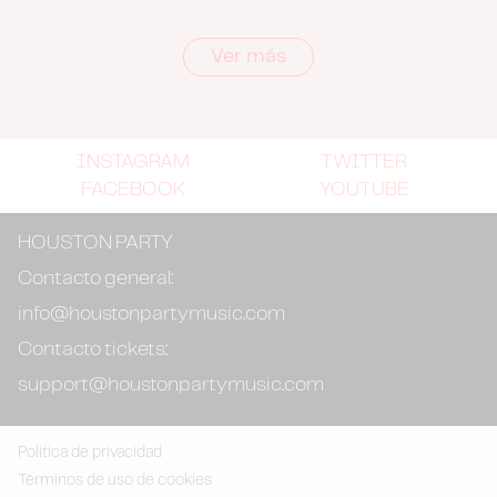
Ver más
INSTAGRAM
TWITTER
FACEBOOK
YOUTUBE
HOUSTON PARTY
Contacto general:
info@houstonpartymusic.com
Contacto tickets:
support@houstonpartymusic.com
Politica de privacidad
Términos de uso de cookies