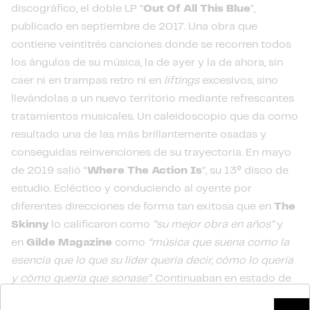
discográfico, el doble LP “
Out Of All This Blue
”,
publicado en septiembre de 2017. Una obra que
contiene veintitrés canciones donde se recorren todos
los ángulos de su música, la de ayer y la de ahora, sin
caer ni en trampas retro ni en
liftings
excesivos, sino
llevándolas a un nuevo territorio mediante refrescantes
tratamientos musicales. Un caleidoscopio que da como
resultado una de las más brillantemente osadas y
conseguidas reinvenciones de su trayectoria. En mayo
de 2019 salió “
Where The Action Is
”, su 13º disco de
estudio. Ecléctico y conduciendo al oyente por
diferentes direcciones de forma tan exitosa que en
The
Skinny
lo calificaron como
“su mejor obra en años”
y
en
Gilde Magazine
como
“música que suena como la
esencia que lo que su líder quería decir, cómo lo quería
y cómo quería que sonase”
. Continuaban en estado de
gracia -y prolíficos- y en agosto de 2020 lo