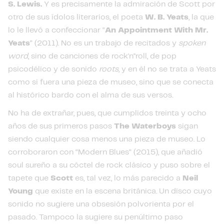
S. Lewis.
Y es precisamente la admiración de Scott por
otro de sus ídolos literarios, el poeta
W. B. Yeats
, la que
lo le llevó a confeccionar “
An Appointment With Mr.
Yeats
” (2011). No es un trabajo de recitados y
spoken
word
, sino de canciones de rock'n''roll, de pop
psicodélico y de sonido
roots
, y en él no se trata a Yeats
como si fuera una pieza de museo, sino que se conecta
al histórico bardo con el alma de sus versos.
No ha de extrañar, pues, que cumplidos treinta y ocho
años de sus primeros pasos
The Waterboys
sigan
siendo cualquier cosa menos una pieza de museo. Lo
corroboraron con “Modern Blues” (2015), que añadió
soul sureño a su cóctel de rock clásico y puso sobre el
tapete que
Scott
es, tal vez, lo más parecido a
Neil
Young
que existe en la escena británica. Un disco cuyo
sonido no sugiere una obsesión polvorienta por el
pasado. Tampoco la sugiere su penúltimo paso