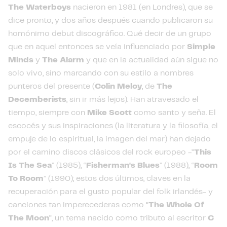
The Waterboys
nacieron en 1981 (en Londres), que se
dice pronto, y dos años después cuando publicaron su
homónimo debut discográfico. Qué decir de un grupo
que en aquel entonces se veía influenciado por
Simple
Minds
y
The Alarm
y que en la actualidad aún sigue no
solo vivo, sino marcando con su estilo a nombres
punteros del presente (
Colin Meloy
, de
The
Decemberists
, sin ir más lejos). Han atravesado el
tiempo, siempre con
Mike Scott
como santo y seña. El
escocés y sus inspiraciones (la literatura y la filosofía, el
empuje de lo espiritual, la imagen del mar) han dejado
por el camino discos clásicos del rock europeo -”
This
Is The Sea
” (1985), “
Fisherman's Blues
” (1988), “
Room
To Room
” (1990); estos dos últimos, claves en la
recuperación para el gusto popular del folk irlandés- y
canciones tan imperecederas como “
The Whole Of
The Moon
”, un tema nacido como tributo al escritor
C