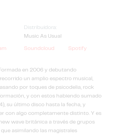
Distribuidora:
Music As Usual
ram
Soundcloud
Spotify
r. Formada en 2006 y debutando
 recorrido un amplio espectro musical,
 pasando por toques de psicodelia, rock
e formación, y con estos habiendo sumado
), su último disco hasta la fecha, y
er con algo completamente distinto. Y es
 new wave británica a través de grupos
ez que asimilando las magistrales