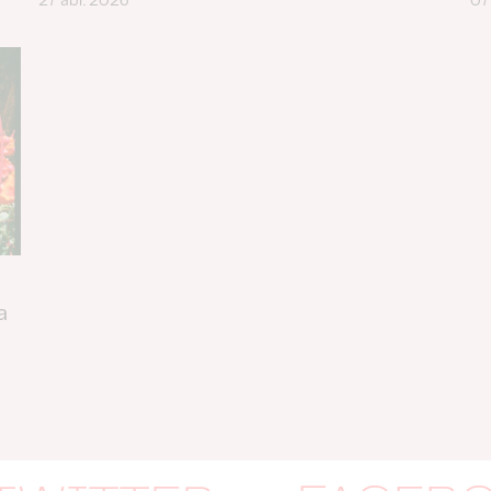
27 abr. 2026
07
a