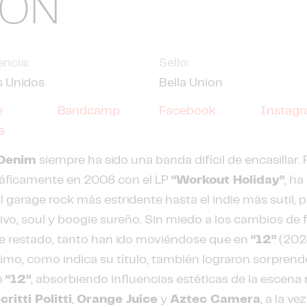
IÓN
ncia:
Sello:
s Unidos
Bella Union
e
Bandcamp
Facebook
Instag
e
Denim
siempre ha sido una banda difícil de encasilla
áficamente en 2008 con el LP
“Workout Holiday”
, ha
l garage rock más estridente hasta el indie más sutil,
ivo, soul y boogie sureño. Sin miedo a los cambios d
 restado, tanto han ido moviéndose que en
“12”
(2024
mo, como indica su título, también lograron sorprend
n
“12”
, absorbiendo influencias estéticas de la escena
critti Politti
,
Orange Juice
y
Aztec Camera
, a la v