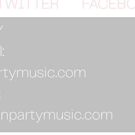
TWITTER
FACEB
Y
:
rtymusic.com
:
npartymusic.com