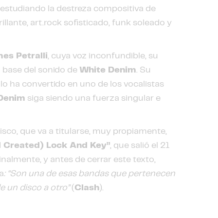
y estudiando la destreza compositiva de
llante, art.rock sofisticado, funk soleado y
es Petralli
, cuya voz inconfundible, su
a base del sonido de
White Denim
. Su
lo ha convertido en uno de los vocalistas
Denim
siga siendo una fuerza singular e
isco, que va a titularse, muy propiamente,
 Created) Lock And Key”
, que salió el 21
inalmente, y antes de cerrar este texto,
a
: “Son una de esas bandas que pertenecen
 un disco a otro”
(
Clash
).