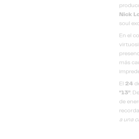
produc
Nick L
soul ex
En el c
virtuos
presenc
más cau
imprede
El
24
d
“13”
. D
de ener
recordar
a una c