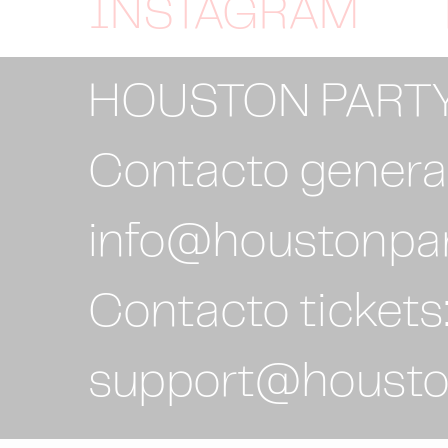
INSTAGRAM
HOUSTON PART
Contacto general
info@houstonpa
Contacto tickets
support@housto