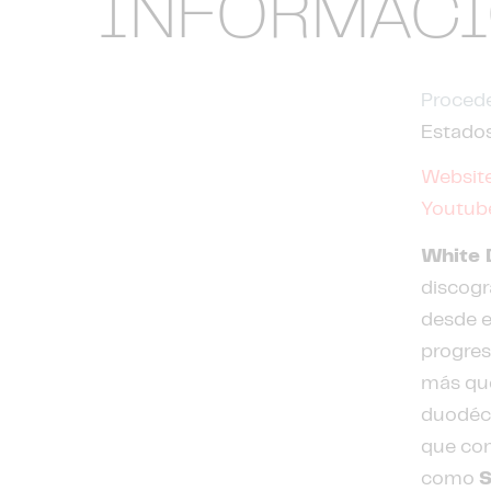
INFORMAC
Procede
Estado
Websit
Youtub
White 
discogr
desde e
progres
más que
duodéci
que co
como
S