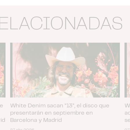
RELACIONADAS
te
White Denim sacan “13”, el disco que
W
presentarán en septiembre en
a
id
Barcelona y Madrid
s