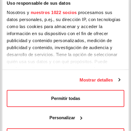
Uso responsable de sus datos
Nosotros y
nuestros 1022 socios
procesamos sus
datos personales, p.ej., su dirección IP, con tecnologías
Apellidos
*
como las cookies para almacenar y acceder la
EFTERKLANG
información en su dispositivo con el fin de ofrecer
Dinamarca
publicidad y contenido personalizados, medición de
Abierta contratación
publicidad y contenido, investigación de audiencia y
Correo electrónico
*
desarrollo de servicios. Tiene la opción de seleccionar
quién usa sus datos y con qué propósitos. Puede
ÚLTIMAS NOTICIAS
cambiar o retirar su consentimiento en cualquier
Provincia
momento desde la Declaración de cookies o clicando en
Mostrar detalles
el Menú de consentimiento.
Si lo permite, también quisiéramos:
Género(s) favorito(s):
Permitir todas
Recopilar información sobre su ubicación geográfica
que puede tener una precisión de varios metros
Personalizar
Privacidad
*
Identificar su dispositivo analizándolo activamente
para buscar características específicas (huellas
He leído y acepto las condiciones contenidas en la