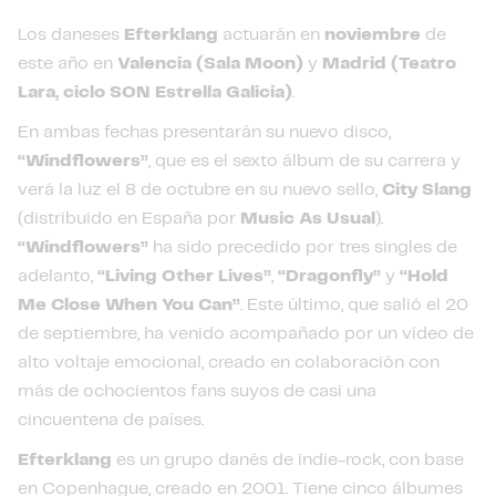
Los daneses
Efterklang
actuarán en
noviembre
de
este año en
Valencia (Sala Moon)
y
Madrid (Teatro
Lara, ciclo SON Estrella Galicia)
.
En ambas fechas presentarán su nuevo disco,
“Windflowers”
, que es el sexto álbum de su carrera y
verá la luz el 8 de octubre en su nuevo sello,
City Slang
(distribuido en España por
Music As Usual
).
“Windflowers”
ha sido precedido por tres singles de
adelanto,
“Living Other Lives”
,
“Dragonfly”
y
“Hold
Me Close When You Can”
. Este último, que salió el 20
de septiembre, ha venido acompañado por un vídeo de
alto voltaje emocional, creado en colaboración con
más de ochocientos fans suyos de casi una
cincuentena de países.
Efterklang
es un grupo danés de indie-rock, con base
en Copenhague, creado en 2001. Tiene cinco álbumes