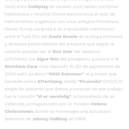
fans) unos
Coldplay
en versión
cool
, saben combinar
habilidosos y limpios ritmos electrónicos al lado de
instrumentos orgánicos con unos arreglos frondosos,
dando forma conjunta a un improbable matrimonio
entre el funk frío del
David Bowie
de la etapa berlinesa
y diversos pretendientes del presente, que según la
canción pueden ser el
Bon Iver
del desamor
soñoliento, los
Sigur Rós
del paisajismo pastoral o el
Matthew Dear
más delicado. El 20 de septiembre de
2019 salió su disco
“Altid Sammen”
, el primero que
sacaban como
Efterklang
desde
“Piramida”
(2012). El
single de adelanto que dieron a conocer de ese trabajo
fue la canción
“Vi er uendelig”
, acompañada de un
videoclip, protagonizado por la modelo
Helena
Christensen
, donde se homenajea una actuación
televisiva de
Johnny Halliday
en 1964.