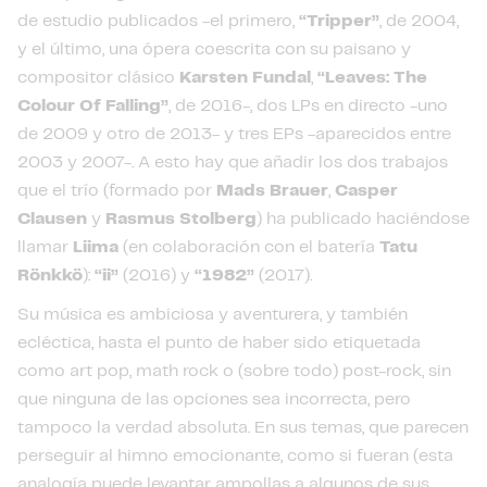
de estudio publicados -el primero,
“Tripper”
, de 2004,
y el último, una ópera coescrita con su paisano y
compositor clásico
Karsten Fundal
,
“Leaves: The
Colour Of Falling”
, de 2016-, dos LPs en directo -uno
de 2009 y otro de 2013- y tres EPs -aparecidos entre
2003 y 2007-. A esto hay que añadir los dos trabajos
que el trío (formado por
Mads Brauer
,
Casper
Clausen
y
Rasmus Stolberg
) ha publicado haciéndose
llamar
Liima
(en colaboración con el batería
Tatu
Rönkkö
):
“ii”
(2016) y
“1982”
(2017).
Su música es ambiciosa y aventurera, y también
ecléctica, hasta el punto de haber sido etiquetada
como art pop, math rock o (sobre todo) post-rock, sin
que ninguna de las opciones sea incorrecta, pero
tampoco la verdad absoluta. En sus temas, que parecen
perseguir al himno emocionante, como si fueran (esta
analogía puede levantar ampollas a algunos de sus