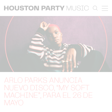
ARLO PARKS ANUNCIA
NUEVO DISCO, “MY SOFT
MACHINE”, PARA EL 26 DE
MAYO