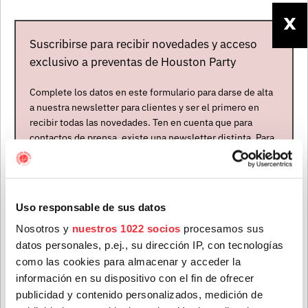
Madrid
X
La Riviera
Suscribirse para recibir novedades y acceso
+
ARLO PARKS
exclusivo a preventas de Houston Party
Complete los datos en este formulario para darse de alta
13 NOV. 2026
Tickets
a nuestra newsletter para clientes y ser el primero en
recibir todas las novedades. Ten en cuenta que para
Barcelona
contactos de prensa, existe una newsletter distinta. Para
Apolo
formar parte de ella, envíanos un mensaje a
+
ARLO PARKS
info@houstonpartymusic.com.
Nombre
*
Uso responsable de sus datos
Nosotros y
nuestros 1022 socios
procesamos sus
ÚLTIMAS NOTICIAS
datos personales, p.ej., su dirección IP, con tecnologías
Apellidos
*
como las cookies para almacenar y acceder la
información en su dispositivo con el fin de ofrecer
publicidad y contenido personalizados, medición de