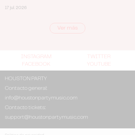
17 jul. 2026
Ver más
INSTAGRAM
TWITTER
FACEBOOK
YOUTUBE
HOUSTON PARTY
Contacto general:
info@houstonpartymusic.com
Contacto tickets:
support@houstonpartymusic.com