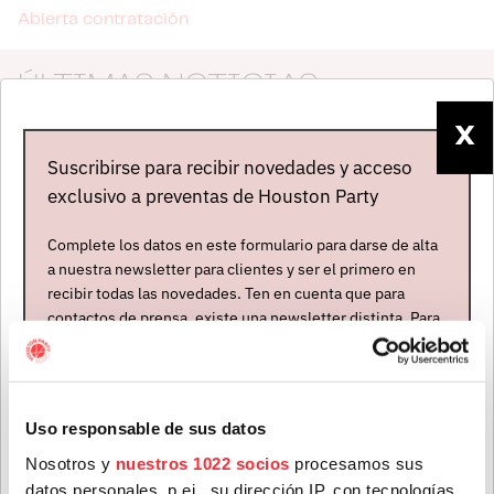
Abierta contratación
ÚLTIMAS NOTICIAS
X
Suscribirse para recibir novedades y acceso
exclusivo a preventas de Houston Party
Complete los datos en este formulario para darse de alta
a nuestra newsletter para clientes y ser el primero en
recibir todas las novedades. Ten en cuenta que para
contactos de prensa, existe una newsletter distinta. Para
formar parte de ella, envíanos un mensaje a
info@houstonpartymusic.com.
Teenage Fanclub anuncian su próximo disco, "Do Not
Dare Dream", el que nos vendrán a presentar en su gira
Nombre
*
de octubre
Uso responsable de sus datos
28 jul. 2026
Nosotros y
nuestros 1022 socios
procesamos sus
datos personales, p.ej., su dirección IP, con tecnologías