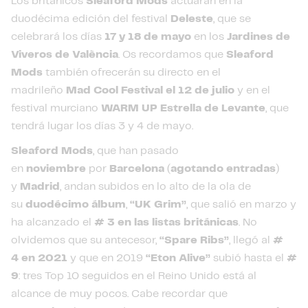
Los británicos
Sleaford Mods
actuarán en la
duodécima edición del festival
Deleste
, que se
celebrará los días
17 y 18 de mayo
en los
Jardines de
Viveros de València
. Os recordamos que
Sleaford
Mods
también ofrecerán su directo en el
madrileño
Mad Cool Festival el 12 de julio
y en el
festival murciano
WARM UP Estrella de Levante
, que
tendrá lugar los días 3 y 4 de mayo.
Sleaford Mods
, que han pasado
en
noviembre
por
Barcelona
(
agotando
entradas
)
y
Madrid
, andan subidos en lo alto de la ola de
su
duodécimo álbum
,
“UK Grim”
, que salió en marzo y
ha alcanzado el
# 3 en las listas británicas
. No
olvidemos que su antecesor,
“Spare Ribs”
, llegó al
#
4 en 2021
y que en 2019
“Eton Alive”
subió hasta el
#
9
: tres Top 10 seguidos en el Reino Unido está al
alcance de muy pocos. Cabe recordar que