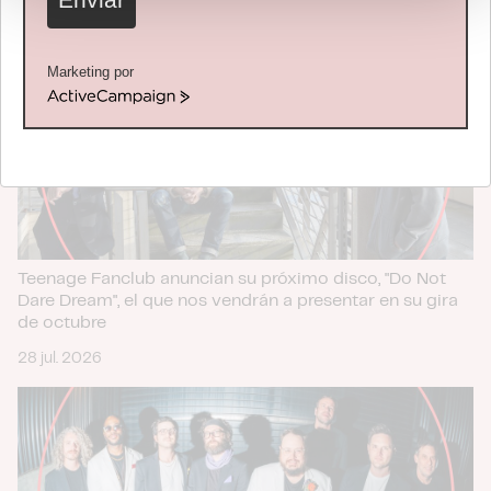
de cookies.
Las cookies de este sitio web se usan para personalizar
Marketing por
el contenido y los anuncios, ofrecer funciones de redes
ActiveCampaign
sociales y analizar el tráfico. Además, compartimos
información sobre el uso que haga del sitio web con
nuestros partners de redes sociales, publicidad y análisis
web, quienes pueden combinarla con otra información
que les haya proporcionado o que hayan recopilado a
partir del uso que haya hecho de sus servicios.
Teenage Fanclub anuncian su próximo disco, "Do Not
Dare Dream", el que nos vendrán a presentar en su gira
de octubre
28 jul. 2026