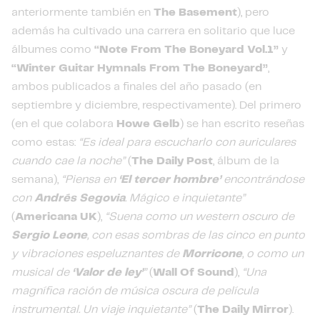
anteriormente también en
The
Basement
), pero
además ha cultivado una carrera en solitario que luce
álbumes como
“Note From The Boneyard Vol.1”
y
“Winter Guitar Hymnals From The Boneyard”
,
ambos publicados a finales del año pasado (en
septiembre y diciembre, respectivamente). Del primero
(en el que colabora
Howe Gelb
) se han escrito reseñas
como estas:
“Es ideal para escucharlo con auriculares
cuando cae la noche”
(
The Daily Post
, álbum de la
semana),
“Piensa en
‘El tercer hombre’
encontrándose
con
Andrés Segovia
. Mágico e inquietante”
(
Americana UK
),
“Suena como un western oscuro de
Sergio Leone
, con esas sombras de las cinco en punto
y vibraciones espeluznantes de
Morricone
, o como un
musical de
‘Valor de ley’
”
(
Wall Of Sound
),
“Una
magnífica ración de música oscura de película
instrumental. Un viaje inquietante”
(
The Daily Mirror
).