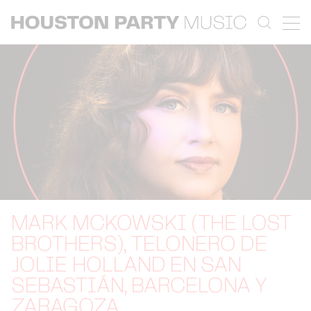
MARK MCKOWSKI (THE LOST
BROTHERS), TELONERO DE
JOLIE HOLLAND EN SAN
SEBASTIÁN, BARCELONA Y
ZARAGOZA