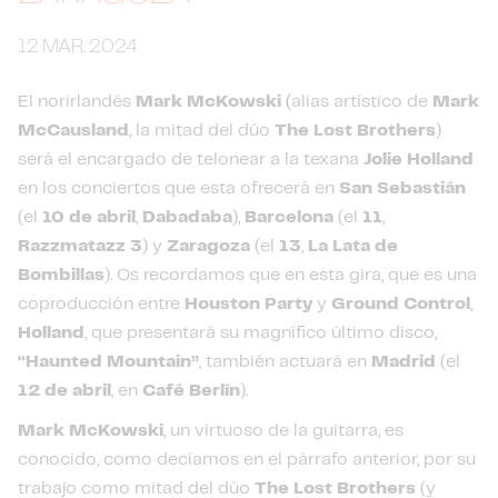
12 MAR. 2024
El norirlandés
Mark McKowski
(
alias artístico de
Mark
McCausland
, la mitad del dúo
The Lost Brothers
)
será el encargado de telonear a la texana
Jolie Holland
en los conciertos que esta ofrecerá en
San Sebastián
(el
10 de abril
,
Dabadaba
),
Barcelona
(el
11
,
Razzmatazz 3
) y
Zaragoza
(el
13
,
La Lata de
Bombillas
). Os recordamos que en esta gira, que es una
coproducción entre
Houston Party
y
Ground Control
,
Holland
, que presentará su magnífico último disco,
“Haunted Mountain”
, también actuará en
Madrid
(el
12 de abril
, en
Café Berlín
).
Mark McKowski
, un virtuoso de la guitarra, es
conocido, como decíamos en el párrafo anterior, por su
trabajo como mitad del dúo
The Lost Brothers
(y