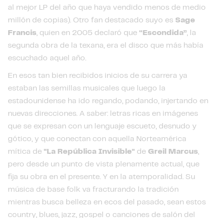
al mejor LP del año que haya vendido menos de medio
millón de copias). Otro fan destacado suyo es
Sage
Francis
, quien en 2005 declaró que
“Escondida”
, la
segunda obra de la texana, era el disco que más había
escuchado aquel año.
En esos tan bien recibidos inicios de su carrera ya
estaban las semillas musicales que luego la
estadounidense ha ido regando, podando, injertando en
nuevas direcciones. A saber: letras ricas en imágenes
que se expresan con un lenguaje escueto, desnudo y
gótico, y que conectan con aquella Norteamérica
mítica de
"La República Invisible"
de
Greil Marcus
,
pero desde un punto de vista plenamente actual, que
fija su obra en el presente. Y en la atemporalidad. Su
música de base folk va fracturando la tradición
mientras busca belleza en ecos del pasado, sean estos
country, blues, jazz, gospel o canciones de salón del