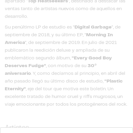
apartado "
Top Heatseekers
", destinado a destacar las
ventas tanto de artistas nuevos como de aquellos en
desarrollo.
Su penúltimo LP de estudio es “
Digital Garbage
”, de
septiembre de 2018, y su último EP, “
Morning In
America
”, de septiembre de 2019. En julio de 2021
publicaron la reedición deluxe y ampliada de su
emblemático segundo álbum,
“Every Good Boy
Deserves Fudge”
, con motivo de su
30º
aniversario
. Y, como decíamos al principio, en abril del
año pasado llegó su último disco de estudio,
“Plastic
Eternity”
, eje del tour que motiva este boletín. Un
excelente tratado de humor cruel y riffs mugrosos, un
viaje emocionante por todos los protogéneros del rock.
Artistas