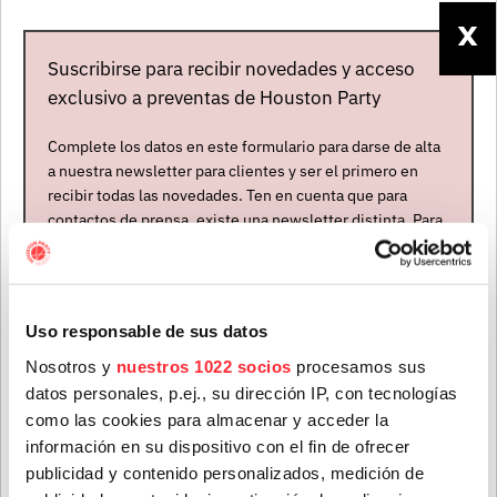
X
Suscribirse para recibir novedades y acceso
exclusivo a preventas de Houston Party
Complete los datos en este formulario para darse de alta
a nuestra newsletter para clientes y ser el primero en
recibir todas las novedades. Ten en cuenta que para
contactos de prensa, existe una newsletter distinta. Para
formar parte de ella, envíanos un mensaje a
MUDHONEY
info@houstonpartymusic.com.
Estados Unidos
Nombre
*
Abierta contratación
Uso responsable de sus datos
Nosotros y
nuestros 1022 socios
procesamos sus
ÚLTIMAS NOTICIAS
datos personales, p.ej., su dirección IP, con tecnologías
Apellidos
*
como las cookies para almacenar y acceder la
información en su dispositivo con el fin de ofrecer
publicidad y contenido personalizados, medición de