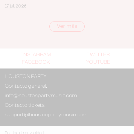
17 jul. 2026
Ver más
INSTAGRAM
TWITTER
FACEBOOK
YOUTUBE
HOUSTON PARTY
Contacto general:
info@houstonpartymusic.com
Contacto tickets:
support@houstonpartymusic.com
Politica de privacidad