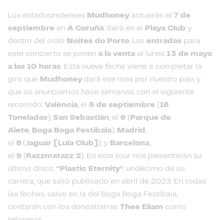
Los estadounidenses
Mudhoney
actuarán el
7 de
septiembre
en
A Coruña
. Será en el
Playa Club
y
dentro del ciclo
Noites do Porto
. Las
entradas
para
este concierto se ponen
a la venta
el lunes
13 de mayo
a las 10 horas
. Esta nueva fecha viene a completar la
gira que
Mudhoney
dará ese mes por nuestro país y
que os anunciamos hace semanas, con el siguiente
recorrido:
València
, el
5 de septiembre
(
16
Toneladas
);
San Sebastián
, el
6
(
Parque de
Aiete
,
Boga Boga Festibala
);
Madrid
,
el
8
(
Jaguar
[Lula Club]
); y
Barcelona
,
el
9
(
Razzmatazz 2
). En este tour nos presentarán su
último disco,
“Plastic Eternity”
, undécimo de su
carrera, que salió publicado en abril de 2023. En todas
las fechas, salvo en la del Boga Boga Festibala,
contarán con los donostiarras
Thee Eliam
como
teloneros.