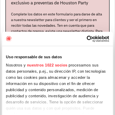
exclusivo a preventas de Houston Party
Complete los datos en este formulario para darse de alta
a nuestra newsletter para clientes y ser el primero en
recibir todas las novedades. Ten en cuenta que para
contactos de prensa, existe una newsletter distinta. Para
Mapa del evento
formar parte de ella, envíanos un mensaje a
info@houstonpartymusic.com.
Nombre
*
Uso responsable de sus datos
Nosotros y
nuestros 1022 socios
procesamos sus
datos personales, p.ej., su dirección IP, con tecnologías
Apellidos
*
como las cookies para almacenar y acceder la
información en su dispositivo con el fin de ofrecer
publicidad y contenido personalizados, medición de
publicidad y contenido, investigación de audiencia y
Correo electrónico
*
desarrollo de servicios. Tiene la opción de seleccionar
quién usa sus datos y con qué propósitos. Puede
cambiar o retirar su consentimiento en cualquier