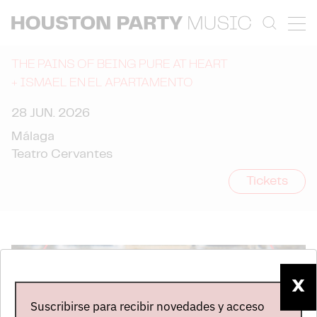
THE PAINS OF BEING PURE AT HEART
+
ISMAEL EN EL APARTAMENTO
28 JUN. 2026
Málaga
Teatro Cervantes
Tickets
X
Suscribirse para recibir novedades y acceso