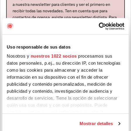
a nuestra newsletter para clientes y ser el primero en
Artistas
recibir todas las novedades. Ten en cuenta que para
contactos de prensa, existe una newsletter distinta. Para
formar parte de ella, envíanos un mensaje a
info@houstonpartymusic.com.
Nombre
*
Uso responsable de sus datos
Nosotros y
nuestros 1022 socios
procesamos sus
datos personales, p.ej., su dirección IP, con tecnologías
Apellidos
*
como las cookies para almacenar y acceder la
información en su dispositivo con el fin de ofrecer
PACÍFICA
publicidad y contenido personalizados, medición de
Argentina
publicidad y contenido, investigación de audiencia y
Correo electrónico
*
Nuevo - Abierta
desarrollo de servicios. Tiene la opción de seleccionar
contratación - En gira
quién usa sus datos y con qué propósitos. Puede
cambiar o retirar su consentimiento en cualquier
MAITEQUIERO
Provincia
momento desde la Declaración de cookies o clicando en
Mostrar detalles
el Menú de consentimiento.