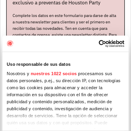
exclusivo a preventas de Houston Party
Complete los datos en este formulario para darse de alta
a nuestra newsletter para clientes y ser el primero en
recibir todas las novedades. Ten en cuenta que para
contactos de prensa, existe una newsletter distinta. Para
formar parte de ella, envíanos un mensaje a
info@houstonpartymusic.com.
Artistas
Nombre
*
Uso responsable de sus datos
Nosotros y
nuestros 1022 socios
procesamos sus
datos personales, p.ej., su dirección IP, con tecnologías
Apellidos
*
como las cookies para almacenar y acceder la
información en su dispositivo con el fin de ofrecer
publicidad y contenido personalizados, medición de
publicidad y contenido, investigación de audiencia y
Correo electrónico
*
desarrollo de servicios. Tiene la opción de seleccionar
quién usa sus datos y con qué propósitos. Puede
PACÍFICA
cambiar o retirar su consentimiento en cualquier