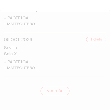
información sobre el uso que haga del sitio web con
Ourense
nuestros partners de redes sociales, publicidad y análisis
Café & Pop Torgal
web, quienes pueden combinarla con otra información
+
PACÍFICA
que les haya proporcionado o que hayan recopilado a
+
MAITEQUIERO
partir del uso que haya hecho de sus servicios.
06 OCT. 2026
Tickets
Sevilla
Sala X
+
PACÍFICA
+
MAITEQUIERO
Ver más