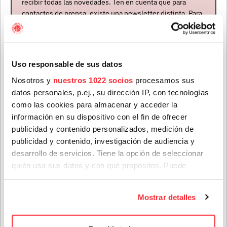
recibir todas las novedades. Ten en cuenta que para
contactos de prensa, existe una newsletter distinta. Para
formar parte de ella, envíanos un mensaje a
info@houstonpartymusic.com.
Nombre
*
Uso responsable de sus datos
Nosotros y
nuestros 1022 socios
procesamos sus
datos personales, p.ej., su dirección IP, con tecnologías
Apellidos
*
como las cookies para almacenar y acceder la
información en su dispositivo con el fin de ofrecer
publicidad y contenido personalizados, medición de
Artistas
publicidad y contenido, investigación de audiencia y
Correo electrónico
*
desarrollo de servicios. Tiene la opción de seleccionar
quién usa sus datos y con qué propósitos. Puede
cambiar o retirar su consentimiento en cualquier
Provincia
momento desde la Declaración de cookies o clicando en
Mostrar detalles
el Menú de consentimiento.
Si lo permite, también quisiéramos: