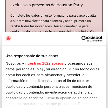
exclusivo a preventas de Houston Party
Complete los datos en este formulario para darse de alta
a nuestra newsletter para clientes y ser el primero en
recibir todas las novedades. Ten en cuenta que para
contactos de prensa, existe una newsletter distinta. Para
formar parte de ella, envíanos un mensaje a
info@houstonpartymusic.com.
Event
Nombre
*
Uso responsable de sus datos
Nosotros y
nuestros 1022 socios
procesamos sus
datos personales, p.ej., su dirección IP, con tecnologías
Apellidos
*
como las cookies para almacenar y acceder la
información en su dispositivo con el fin de ofrecer
publicidad y contenido personalizados, medición de
publicidad y contenido, investigación de audiencia y
Correo electrónico
*
desarrollo de servicios. Tiene la opción de seleccionar
quién usa sus datos y con qué propósitos. Puede
GIRA VIBRA MAHOU