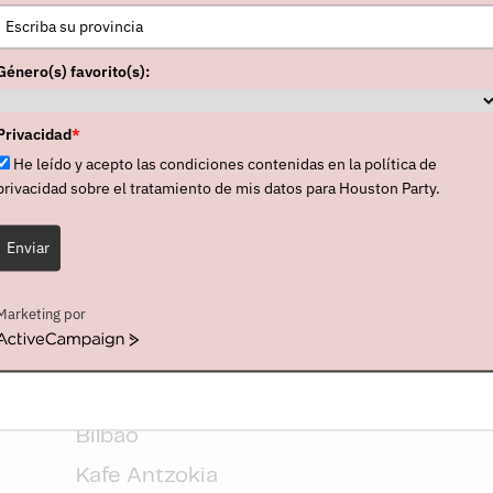
Género(s) favorito(s):
CONCIERTOS
Privacidad
*
He leído y acepto las condiciones contenidas en la política de
privacidad sobre el tratamiento de mis datos para Houston Party.
Enviar
Outono Códax Festival
Marketing por
Santiago de Compostela
ActiveCampaign
Riquela
Bilbao
Kafe Antzokia