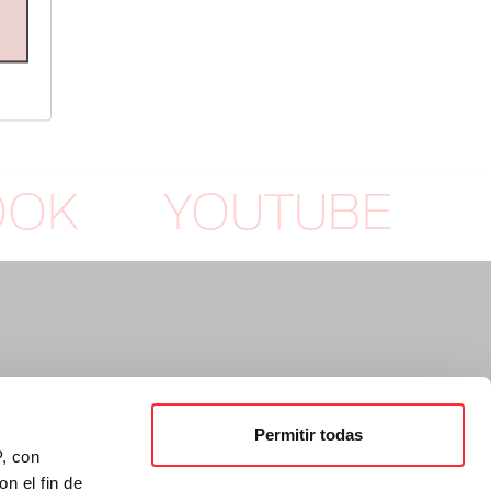
OOK
YOUTUBE
Permitir todas
P, con
n el fin de