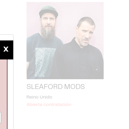
X
SLEAFORD MODS
Reino Unido
Abierta contratación