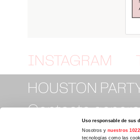
INSTAGRAM
HOUSTON PART
Contacto general
Uso responsable de sus 
info@houstonpa
Nosotros y
nuestros 1022
tecnologías como las cooki