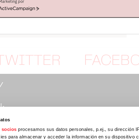
Marketing por
ActiveCampaign
TWITTER
FACEB
Y
:
datos
rtymusic.com
 socios
procesamos sus datos personales, p.ej., su dirección I
es para almacenar y acceder la información en su dispositivo co