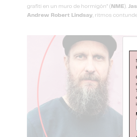
grafiti en un muro de hormigón” (
NME
).
Ja
Andrew Robert Lindsay
, ritmos contund