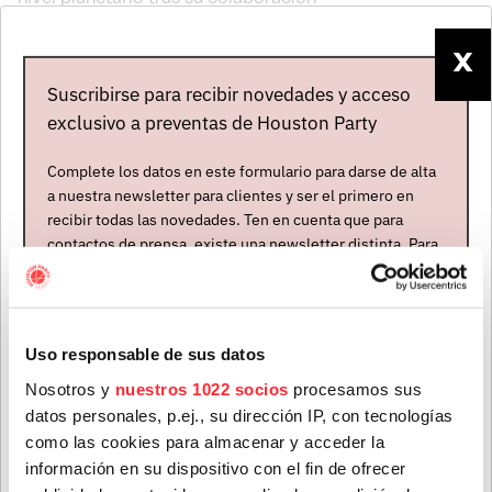
con
BENEE
en
"Supalonely"
, repasará los hits de su
carrera y presentará los nuevos temas que ya tiene
X
listos para publicar en 2022.
Suscribirse para recibir novedades y acceso
exclusivo a preventas de Houston Party
Complete los datos en este formulario para darse de alta
a nuestra newsletter para clientes y ser el primero en
recibir todas las novedades. Ten en cuenta que para
contactos de prensa, existe una newsletter distinta. Para
formar parte de ella, envíanos un mensaje a
info@houstonpartymusic.com.
Nombre
*
Uso responsable de sus datos
Nosotros y
nuestros 1022 socios
procesamos sus
datos personales, p.ej., su dirección IP, con tecnologías
Mapa del evento
Apellidos
*
como las cookies para almacenar y acceder la
información en su dispositivo con el fin de ofrecer