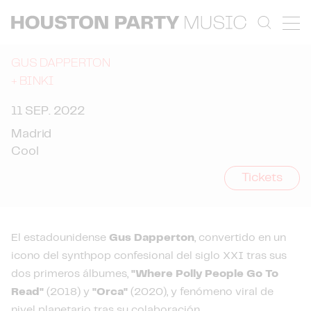
GUS DAPPERTON
+
BINKI
11 SEP. 2022
Madrid
Cool
Tickets
El estadounidense
Gus Dapperton
, convertido en un
icono del synthpop confesional del siglo XXI tras sus
dos primeros álbumes,
"Where Polly People Go To
Read"
(2018) y
"Orca"
(2020), y fenómeno viral de
nivel planetario tras su colaboración