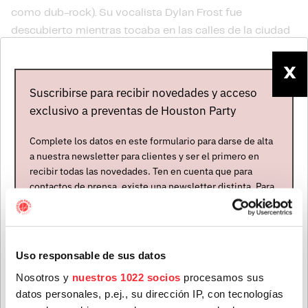
como dub-rock). Su vocalista Dylan Frost fue
descubierto mientras tocaba en las calles de la ciudad
de Newtown por el resto de la banda, que está
conformada por Seamus Coyle (guitarra), Paddy
X
Cornwall (bajo), Daniel “Freddy Crabs” Neurath
Suscribirse para recibir novedades y acceso
(teclados) y Eric “Beaker Best” da Silva Gruener
exclusivo a preventas de Houston Party
(batería).
Complete los datos en este formulario para darse de alta
a nuestra newsletter para clientes y ser el primero en
recibir todas las novedades. Ten en cuenta que para
contactos de prensa, existe una newsletter distinta. Para
formar parte de ella, envíanos un mensaje a
info@houstonpartymusic.com.
Nombre
*
Uso responsable de sus datos
Nosotros y
nuestros 1022 socios
procesamos sus
datos personales, p.ej., su dirección IP, con tecnologías
Apellidos
*