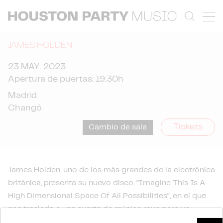
JAMES HOLDEN
23 MAY. 2023
Apertura de puertas: 19:30h
Madrid
Changó
Tickets
Cambio de sala
James Holden, uno de los más grandes de la electrónica
británica, presenta su nuevo disco, “Imagine This Is A
High Dimensional Space Of All Possibilities”, en el que
nos traslada a una suerte de música rave para un
universo paralelo. Excelente álbum, donde también se