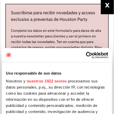
X
reconcilia con su pasado y su antigua carrera como DJ
Suscribirse para recibir novedades y acceso
y remezclador.
exclusivo a preventas de Houston Party
Complete los datos en este formulario para darse de alta
a nuestra newsletter para clientes y ser el primero en
recibir todas las novedades. Ten en cuenta que para
contactos de prensa, existe una newsletter distinta. Para
formar parte de ella, envíanos un mensaje a
info@houstonpartymusic.com.
Nombre
*
Uso responsable de sus datos
Nosotros y
nuestros 1022 socios
procesamos sus
datos personales, p.ej., su dirección IP, con tecnologías
Mapa del evento
Apellidos
*
como las cookies para almacenar y acceder la
información en su dispositivo con el fin de ofrecer
publicidad y contenido personalizados, medición de
publicidad y contenido, investigación de audiencia y
Correo electrónico
*