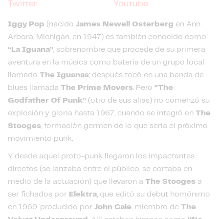
Twitter
Youtube
Iggy Pop
(nacido
James Newell Osterberg
en Ann
Arbora, Michigan, en 1947) es también conocido como
“La Iguana”
, sobrenombre que procede de su primera
aventura en la música como batería de un grupo local
llamado
The Iguanas
; después tocó en una banda de
blues llamada
The Prime Movers
. Pero
“The
Godfather Of Punk”
(otro de sus alias) no comenzó su
explosión y gloria hasta 1967, cuando se integró en
The
Stooges
, formación germen de lo que sería el próximo
movimiento punk.
Y desde aquel proto-punk llegaron los impactantes
directos (se lanzaba entre el público, se cortaba en
medio de la actuación) que llevaron a
The Stooges
a
ser fichados por
Elektra
, que editó su debut homónimo
en 1969, producido por
John Cale
, miembro de
The