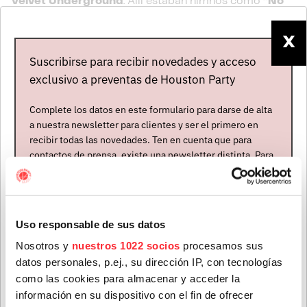
Velvet Underground
. Allí estaban himnos como
“No
Fun “
y
“I Wanna Be Your Dog”
. Después llegaron el
segundo,
“Funhouse”
(1970) -el de
“Louie, Louie”
-, y el
X
tercero, “Raw Power” (1972), producido por David
Suscribirse para recibir novedades y acceso
Bowie, antes de que se produjera un parón en su carrera
exclusivo a preventas de Houston Party
-entre drogas y desvaríos varios- que nos lleva hasta
1977 con
“The Idiot”
, ya firmando como
Iggy Pop
y
Complete los datos en este formulario para darse de alta
a nuestra newsletter para clientes y ser el primero en
de nuevo con
Bowie
como copiloto.
recibir todas las novedades. Ten en cuenta que para
Con
“El Duque Blanco”
mantuvo amistad y una
contactos de prensa, existe una newsletter distinta. Para
fructífera sociedad donde podemos destacar, por
formar parte de ella, envíanos un mensaje a
info@houstonpartymusic.com.
ejemplo, para no extendernos mucho, tanto su siguiente
álbum,
“Lust For Life”
(1977), como
“Blah-Blah-Blah”
Nombre
*
(1986), uno de los que más gloria comercial ha dado a
Uso responsable de sus datos
Iggy
(ahí están para corroborarlo los exitosos singles
Nosotros y
nuestros 1022 socios
procesamos sus
“Real Wild Child (Wild One)”
y
“Cry For Love”
: basta
datos personales, p.ej., su dirección IP, con tecnologías
Apellidos
*
decir que el primero sonó hasta en las bandas sonoras
como las cookies para almacenar y acceder la
de
“Codrilo Dundee II”
y
“Pretty Woman”
: “La
información en su dispositivo con el fin de ofrecer