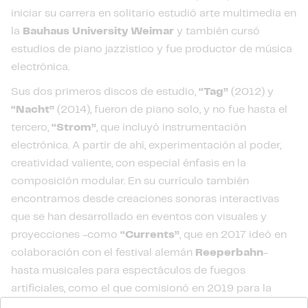
iniciar su carrera en solitario estudió arte multimedia en
la
Bauhaus University Weimar
y también cursó
estudios de piano jazzístico y fue productor de música
electrónica.
Sus dos primeros discos de estudio,
“Tag”
(2012) y
“Nacht”
(2014), fueron de piano solo, y no fue hasta el
tercero,
“Strom”
, que incluyó instrumentación
electrónica. A partir de ahí, experimentación al poder,
creatividad valiente, con especial énfasis en la
composición modular. En su currículo también
encontramos desde creaciones sonoras interactivas
que se han desarrollado en eventos con visuales y
proyecciones -como
“Currents”
, que en 2017 ideó en
colaboración con el festival alemán
Reeperbahn
-
hasta musicales para espectáculos de fuegos
artificiales, como el que comisionó en 2019 para la
Feria Nacional de la Pirotecnia
en
Tultepec
(
México
),