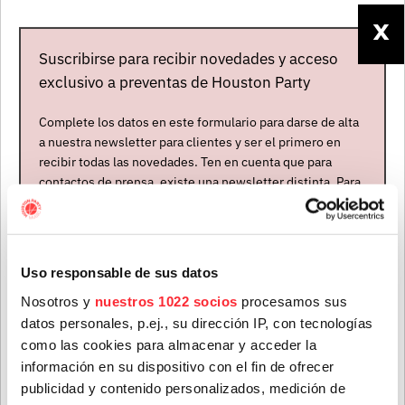
la más grande de Latinoamérica, o instalaciones
X
sonoras interactivas basadas en complejos
Suscribirse para recibir novedades y acceso
tratamientos algorítimicos, como la que ese mismo
exclusivo a preventas de Houston Party
año firmó para el festival estadounidense
Burning Man
.
Complete los datos en este formulario para darse de alta
En directo Martin usa principalmente
pianos de cola
y
a nuestra newsletter para clientes y ser el primero en
verticales
en combinación con un
Fender Rhodes
y
recibir todas las novedades. Ten en cuenta que para
varios
sintetizadores
. A modo de orientación, en la
contactos de prensa, existe una newsletter distinta. Para
reseña de su debut londinense sobre un escenario, en
formar parte de ella, envíanos un mensaje a
‘The Daily Telegraph’
se indicó que
“sus patrones
info@houstonpartymusic.com.
repetitivos y sus armonías modales a veces recuerdan
Nombre
*
a músicas que suelen describirse como hipnóticas,
Uso responsable de sus datos
desde
Ryuichi Sakamoto
hasta
Einaudi
”
.
Nosotros y
nuestros 1022 socios
procesamos sus
datos personales, p.ej., su dirección IP, con tecnologías
Apellidos
*
como las cookies para almacenar y acceder la
información en su dispositivo con el fin de ofrecer
NOTICIAS RELACIONADAS
publicidad y contenido personalizados, medición de