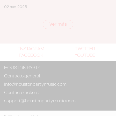
02 nov. 2023
Ver más
INSTAGRAM
TWITTER
FACEBOOK
YOUTUBE
HOUSTON PARTY
Contacto general:
info@houstonpartymusic.com
Contacto tickets:
support@houstonpartymusic.com