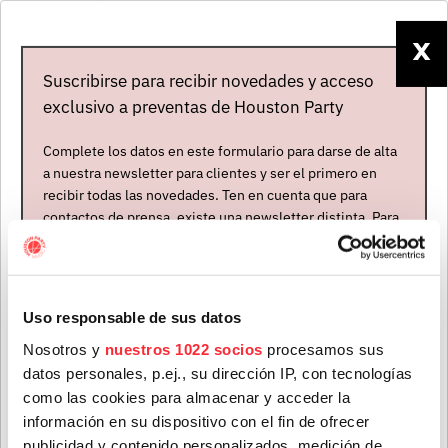
Nacido en
Bruselas
, a los diecinueve años se mudó a
Canadá
, donde comenzó estudios de
electroacústica
.
X
Tras finalizarlos trabajó como
diseñador de sonido
en
Suscribirse para recibir novedades y acceso
los
Apollo Studio
de
Montreal
, donde coprodujo el
exclusivo a preventas de Houston Party
audio de diversos videojuegos (por ejemplo,
"
Assassin's Creed"
, "
Watch Dogs"
y "
Far Cry")
y el de
Complete los datos en este formulario para darse de alta
los trailers de juegos de
Ubisoft
. En 2014 dejó ese
a nuestra newsletter para clientes y ser el primero en
trabajo para centrarse solo en la creación de su propia
recibir todas las novedades. Ten en cuenta que para
música (camino que había emprendido tres años antes,
contactos de prensa, existe una newsletter distinta. Para
formar parte de ella, envíanos un mensaje a
en 2011, cuando había fichado por
Kannibalen
info@houstonpartymusic.com.
Records
; su primer single,
“Contamination”
, salió en
2012). En su discografía acumula ya casi una treintena
Nombre
*
Uso responsable de sus datos
de sencillos y EPs, además de un LP,
“Renaissance”
(2020), para cuya grabación contrató a la
Orquesta
Nosotros y
nuestros 1022 socios
procesamos sus
Sinfónica de Praga
, con sesenta y nueve instrumentos.
datos personales, p.ej., su dirección IP, con tecnologías
Apellidos
*
En su currículo, el premio
GAMIQ
al
mejor EP
como las cookies para almacenar y acceder la
información en su dispositivo con el fin de ofrecer
electrónico de 2018
por
“Requiem”
y tres galardones
publicidad y contenido personalizados, medición de
en los
Berlin Music Video Awards
: mejor canción de