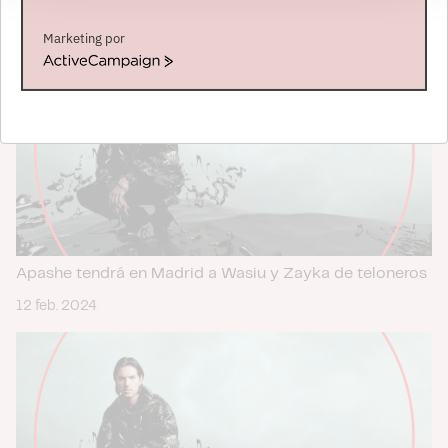
NOTICIAS RELACIONADAS
Las cookies de este sitio web se usan para personalizar
Marketing por
el contenido y los anuncios, ofrecer funciones de redes
ActiveCampaign
sociales y analizar el tráfico. Además, compartimos
información sobre el uso que haga del sitio web con
nuestros partners de redes sociales, publicidad y análisis
web, quienes pueden combinarla con otra información
que les haya proporcionado o que hayan recopilado a
partir del uso que haya hecho de sus servicios.
Apashe tendrá en Madrid a Wasiu y Zayka de teloneros
12 feb. 2024