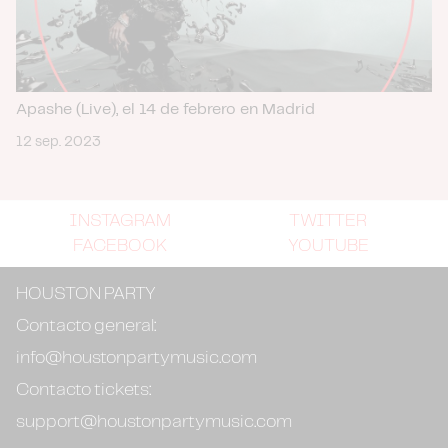
Apashe (Live), el 14 de febrero en Madrid
12 sep. 2023
INSTAGRAM
TWITTER
FACEBOOK
YOUTUBE
HOUSTON PARTY
Contacto general:
info@houstonpartymusic.com
Contacto tickets:
support@houstonpartymusic.com