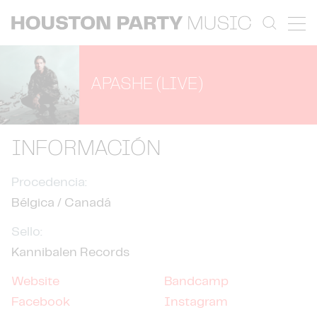
APASHE (LIVE)
INFORMACIÓN
Procedencia:
Bélgica / Canadá
Sello:
Kannibalen Records
Website
Bandcamp
Facebook
Instagram