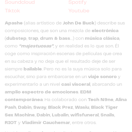
Soundcloud
Spotify
Tiktok
Youtube
Apashe
(alias artístico de
John De Buck
) describe sus
composiciones, que son una mezcla de
electrónica
(
dubstep
,
trap
,
drum & bass
…) con
música clásica
,
como
“majestuosas”
, y en realidad es lo que son. Él
coge como inspiración escenas de películas que crea
en su cabeza y no deja que el resultado deje de ser
siempre
bailable
. Pero no es la suya música solo para
escuchar, sino para embarcarse en un
viaje sonoro
y
experimentarlo a un nivel
casi visceral
, abarcando un
amplio espectro de emociones
.
EDM
contemporánea
. Ha colaborado con
Tech N9ne
,
Alina
Pash
,
Dabin
,
Sway
,
Black Prez
,
Wasiu
,
Black Tiger
Sex Machine
,
Dabin
,
Lubalin
,
wifisfuneral
,
Snails
,
RIOT
y
Vladimir Cauchemar
, entre otros.