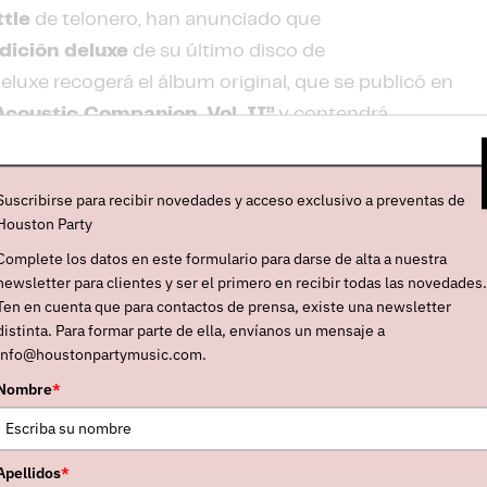
ttle
de telonero, han anunciado que
dición deluxe
de su último disco de
deluxe recogerá el álbum original, que se publicó en
Acoustic Companion, Vol. II”
y contendrá
e las canciones de
“Bloom”
. Una de ellas es la
mo single de adelanto. Sus fans recordarán que en
Suscribirse para recibir novedades y acceso exclusivo a preventas de
 primer volumen de
“Acoustic Companion”
, en
Houston Party
ústicas -tres de temas de su disco”
“Blood
Complete los datos en este formulario para darse de alta a nuestra
o de
“Reskinned”
(2016)-.
newsletter para clientes y ser el primero en recibir todas las novedades.
Ten en cuenta que para contactos de prensa, existe una newsletter
’ hace año y medio a toda velocidad. Durante
distinta. Para formar parte de ella, envíanos un mensaje a
 canciones de gira y las hemos conocido de una
info@houstonpartymusic.com.
rsonal. Haber podido encontrar un momento de
Nombre
*
de nuestras canciones favoritas de ese disco, ha
nacimiento en nuestras almas creativas y
experimente el resurgimiento de ‘Bloom’”
, han
Apellidos
*