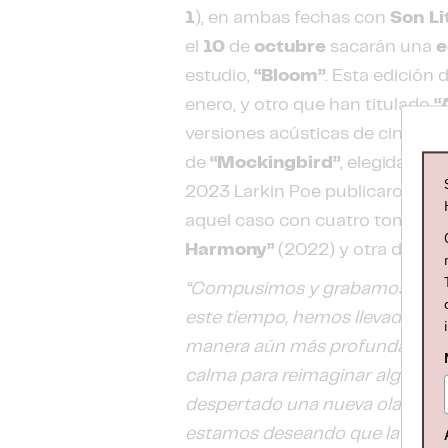
1
), en ambas fechas con
Son Li
el
10
de
octubre
sacarán una
e
estudio,
“Bloom”
. Esta edición 
enero, y otro que han titulado
“
versiones acústicas de cinco d
de
“Mockingbird”
, elegida co
2023 Larkin Poe publicaron el
aquel caso con cuatro tomas ac
Harmony”
(2022) y otra de un
“Compusimos y grabamos ‘Bloom
este tiempo, hemos llevado sus
manera aún más profunda y pe
calma para reimaginar algunas 
despertado una nueva ola de re
estamos deseando que la gente 