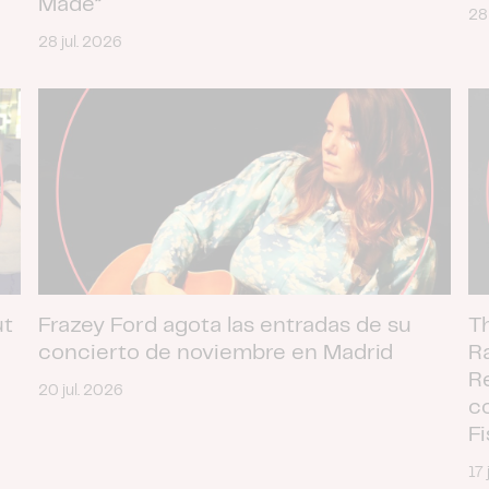
Made”
28
28 jul. 2026
ut
Frazey Ford agota las entradas de su
T
concierto de noviembre en Madrid
R
R
20 jul. 2026
c
F
17 