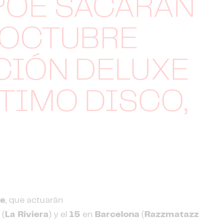
POE SACARÁN
E OCTUBRE
CIÓN DELUXE
LTIMO DISCO,
oe
, que actuarán
d
(
La Riviera
) y el
15
en
Barcelona
(
Razzmatazz