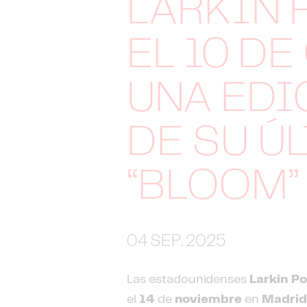
LARKIN 
EL 10 D
UNA EDI
DE SU Ú
“BLOOM”
04 SEP. 2025
Las estadounidenses
Larkin P
el
14
de
noviembre
en
Madri