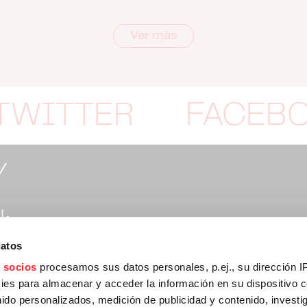
Ver más
TWITTER
FACEB
Y
:
datos
rtymusic.com
 socios
procesamos sus datos personales, p.ej., su dirección I
es para almacenar y acceder la información en su dispositivo co
nido personalizados, medición de publicidad y contenido, investi