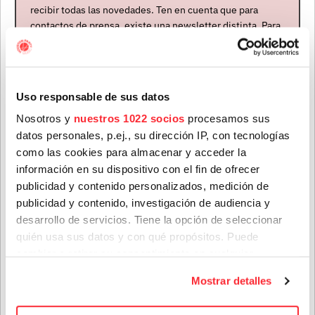
recibir todas las novedades. Ten en cuenta que para
contactos de prensa, existe una newsletter distinta. Para
formar parte de ella, envíanos un mensaje a
info@houstonpartymusic.com.
Nombre
*
Uso responsable de sus datos
Nosotros y
nuestros 1022 socios
procesamos sus
Artistas
datos personales, p.ej., su dirección IP, con tecnologías
Apellidos
*
como las cookies para almacenar y acceder la
información en su dispositivo con el fin de ofrecer
publicidad y contenido personalizados, medición de
publicidad y contenido, investigación de audiencia y
Correo electrónico
*
desarrollo de servicios. Tiene la opción de seleccionar
quién usa sus datos y con qué propósitos. Puede
cambiar o retirar su consentimiento en cualquier
Provincia
momento desde la Declaración de cookies o clicando en
Mostrar detalles
el Menú de consentimiento.
JOE JACKSON