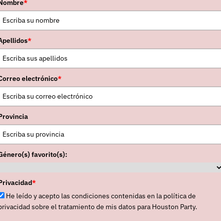
os melódicos), tienen cinco álbumes de estudio
Nombre
*
r”
, de 2004, y el último, una ópera coescrita con su
arsten Fundal
,
“Leaves: The Colour Of Falling”
,
Apellidos
*
no de 2009 y otro de 2013- y tres EPs -aparecidos
que añadir los dos trabajos que el trío (formado
usen
y
Rasmus Stolberg
) ha publicado
Correo electrónico
*
colaboración con el batería
Tatu Rönkkö
):
“ii”
Provincia
Género(s) favorito(s):
Privacidad
*
He leído y acepto las condiciones contenidas en la política de
privacidad sobre el tratamiento de mis datos para Houston Party.