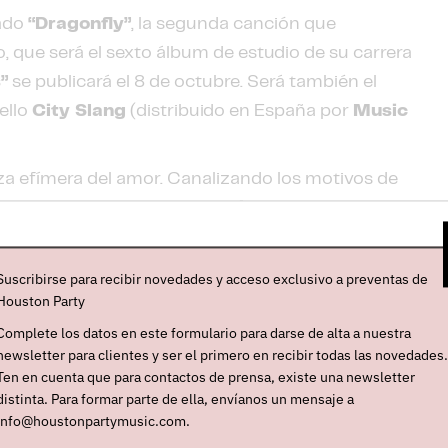
ado
“Dragonfly”
, la segunda canción que
, que será el sexto álbum de estudio de su carrera
”
se publicará el 8 de octubre. Será también el
ello
City Slang
(distribuido en España por
Music
eza efímera del amor. Canalizando los motivos de
nan el resto de cortes de
“Windflowers”
, es una
que el amor está constantemente en el aire, sin
on un pop electrónico contagioso, destilado y
Suscribirse para recibir novedades y acceso exclusivo a preventas de
ly”
lo ha dirigido
Søren Lynggaard Andersen
,
Houston Party
 primer adelanto del disco,
“Living Other Lives”
,
Complete los datos en este formulario para darse de alta a nuestra
newsletter para clientes y ser el primero en recibir todas las novedades.
Ten en cuenta que para contactos de prensa, existe una newsletter
hague, nacieron en 2001. Hasta el momento, y
distinta. Para formar parte de ella, envíanos un mensaje a
s”
(donde vamos a encontrar algunos de sus
info@houstonpartymusic.com.