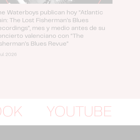
he Waterboys publican hoy “Atlantic
ain: The Lost Fisherman’s Blues
ecordings”, mes y medio antes de su
oncierto valenciano con “The
isherman’s Blues Revue”
jul. 2026
OOK
YOUTUBE