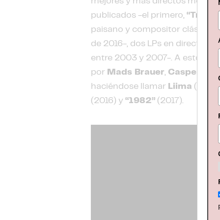
mejores y más directos moment
publicados -el primero,
“Trippe
paisano y compositor clásico
K
de 2016-, dos LPs en directo -u
entre 2003 y 2007-. A esto hay 
por
Mads Brauer
,
Casper Cla
haciéndose llamar
Liima
(y en 
(2016) y
“1982”
(2017).