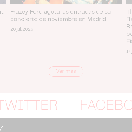
ut
Frazey Ford agota las entradas de su
T
concierto de noviembre en Madrid
R
R
20 jul. 2026
c
F
17 
Ver más
TWITTER
FACEB
Y