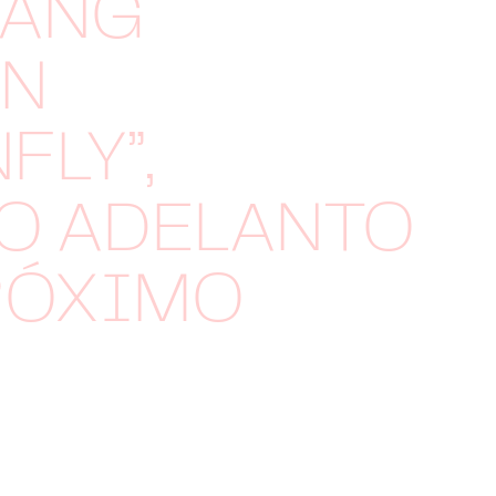
LANG
AN
FLY”,
O ADELANTO
RÓXIMO