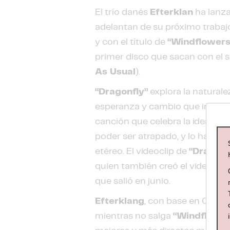
El trío danés
Efterklan
ha lanz
adelantan de su próximo trabajo
y con el título de
“Windflowers
primer disco que sacan con el s
As Usual
).
“Dragonfly”
explora la natural
esperanza y cambio que impreg
canción que celebra la idea de 
poder ser atrapado, y lo hace c
etéreo. El videoclip de
“Dragonf
quien también creó el video del
que salió en junio.
Efterklang
, con base en Copen
mientras no salga
“Windflower