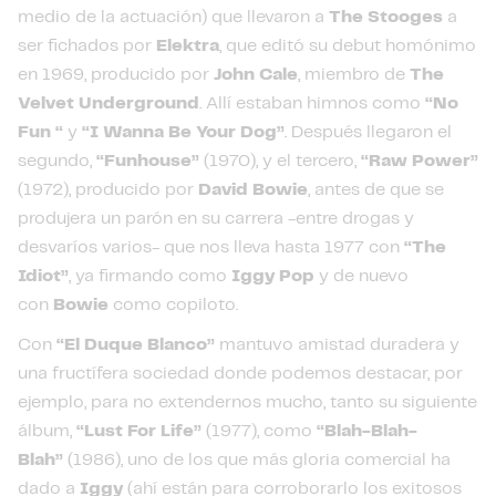
medio de la actuación) que llevaron a
The Stooges
a
ser fichados por
Elektra
, que editó su debut homónimo
en 1969, producido por
John Cale
, miembro de
The
Velvet Underground
. Allí estaban himnos como
“No
Fun “
y
“I Wanna Be Your Dog”
. Después llegaron el
segundo,
“Funhouse”
(1970), y el tercero,
“Raw Power”
(1972), producido por
David Bowie
, antes de que se
produjera un parón en su carrera -entre drogas y
desvaríos varios- que nos lleva hasta 1977 con
“The
Idiot”
, ya firmando como
Iggy Pop
y de nuevo
con
Bowie
como copiloto.
Con
“El Duque Blanco”
mantuvo amistad duradera y
una fructífera sociedad donde podemos destacar, por
ejemplo, para no extendernos mucho, tanto su siguiente
álbum,
“Lust For Life”
(1977), como
“Blah-Blah-
Blah”
(1986), uno de los que más gloria comercial ha
dado a
Iggy
(ahí están para corroborarlo los exitosos