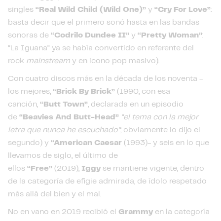
singles
“Real Wild Child (Wild One)”
y
“Cry For Love”
:
basta decir que el primero sonó hasta en las bandas
sonoras de
“Codrilo Dundee II”
y
“Pretty Woman”
:
“La Iguana” ya se había convertido en referente del
rock
mainstream
y en icono pop masivo).
Con cuatro discos más en la década de los noventa -
los mejores,
“Brick By Brick”
(1990; con esa
canción,
“Butt Town”
, declarada en un episodio
de
“Beavies And Butt-Head”
“el tema con la mejor
letra que nunca he escuchado”
; obviamente lo dijo el
segundo) y
“American Caesar
(1993)- y seis en lo que
llevamos de siglo, el último de
ellos
“Free”
(2019),
Iggy
se mantiene vigente, dentro
de la categoría de efigie admirada, de ídolo respetado
más allá del bien y el mal.
No en vano en 2019 recibió el
Grammy
en la categoría