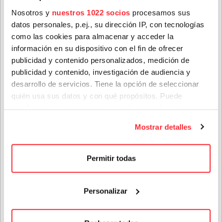
Nosotros y
nuestros 1022 socios
procesamos sus
datos personales, p.ej., su dirección IP, con tecnologías
Apellidos
*
como las cookies para almacenar y acceder la
información en su dispositivo con el fin de ofrecer
publicidad y contenido personalizados, medición de
publicidad y contenido, investigación de audiencia y
Correo electrónico
*
desarrollo de servicios. Tiene la opción de seleccionar
quién usa sus datos y con qué propósitos. Puede
cambiar o retirar su consentimiento en cualquier
Provincia
momento desde la Declaración de cookies o clicando en
Mostrar detalles
el Menú de consentimiento.
Artistas
Si lo permite, también quisiéramos:
Género(s) favorito(s):
Permitir todas
Recopilar información sobre su ubicación geográfica
que puede tener una precisión de varios metros
Personalizar
Privacidad
*
Identificar su dispositivo analizándolo activamente
para buscar características específicas (huellas
He leído y acepto las condiciones contenidas en la
digitales)
política de privacidad sobre el tratamiento de mis datos