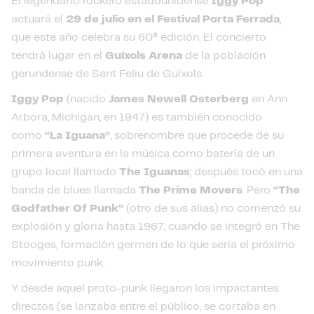
El legendario rockero estadounidense
Iggy Pop
actuará el
29 de julio en el Festival Porta Ferrada
,
que este año celebra su 60ª edición. El concierto
tendrá lugar en el
Guíxols Arena
de la población
gerundense de Sant Feliu de Guíxols.
Iggy Pop
(nacido
James Newell Osterberg
en Ann
Arbora, Michigan, en 1947) es también conocido
como
“La Iguana”
, sobrenombre que procede de su
primera aventura en la música como batería de un
grupo local llamado
The Iguanas
; después tocó en una
banda de blues llamada
The Prime Movers
. Pero
“The
Godfather Of Punk”
(otro de sus alias) no comenzó su
explosión y gloria hasta 1967, cuando se integró en The
Stooges, formación germen de lo que sería el próximo
movimiento punk.
Y desde aquel proto-punk llegaron los impactantes
directos (se lanzaba entre el público, se cortaba en