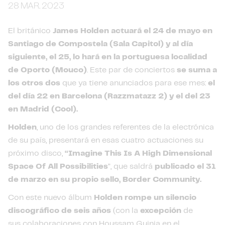
28 MAR. 2023
El británico
James Holden actuará el 24 de mayo en
Santiago de Compostela (Sala Capitol)
y al día
siguiente, el 25, lo hará en la portuguesa localidad
de Oporto (Mouco)
. Este par de conciertos
se suma a
los otros dos
que ya tiene anunciados para ese mes:
el
del día 22 en Barcelona (Razzmatazz 2) y el del 23
en Madrid (Cool).
Holden
, uno de los grandes referentes de la electrónica
de su país, presentará en esas cuatro actuaciones su
próximo disco,
“Imagine This Is A High Dimensional
Space Of All Possibilities
”, que saldrá
publicado el 31
de marzo en su propio sello, Border Community.
Con este nuevo álbum
Holden
rompe un silencio
discográfico de seis años
(con la
excepción
de
sus colaboraciones con Houssam Guinia en el