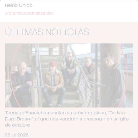
web, quienes pueden combinarla con otra información
Reino Unido
que les haya proporcionado o que hayan recopilado a
Abierta contratación
partir del uso que haya hecho de sus servicios.
ÚLTIMAS NOTICIAS
Teenage Fanclub anuncian su próximo disco, "Do Not
Dare Dream", el que nos vendrán a presentar en su gira
de octubre
28 jul. 2026