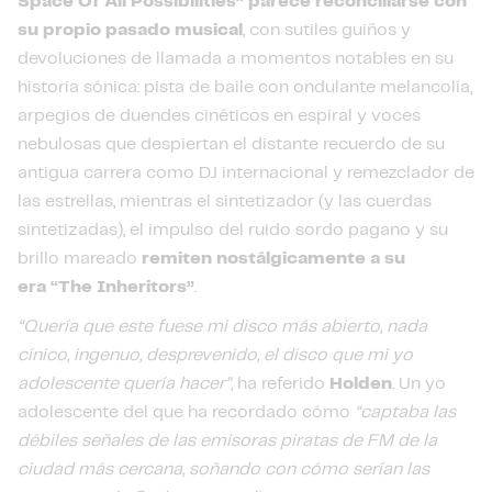
Space Of All Possibilities” parece reconciliarse con
su propio pasado musical
, con sutiles guiños y
devoluciones de llamada a momentos notables en su
historia sónica: pista de baile con ondulante melancolía,
arpegios de duendes cinéticos en espiral y voces
nebulosas que despiertan el distante recuerdo de su
antigua carrera como DJ internacional y remezclador de
las estrellas, mientras el sintetizador (y las cuerdas
sintetizadas), el impulso del ruido sordo pagano y su
brillo mareado
remiten nostálgicamente a su
era “The Inheritors”
.
“Quería que este fuese mi disco más abierto, nada
cínico, ingenuo, desprevenido, el disco que mi yo
adolescente quería hacer”
, ha referido
Holden
. Un yo
adolescente del que ha recordado cómo
“captaba las
débiles señales de las emisoras piratas de FM de la
ciudad más cercana, soñando con cómo serían las