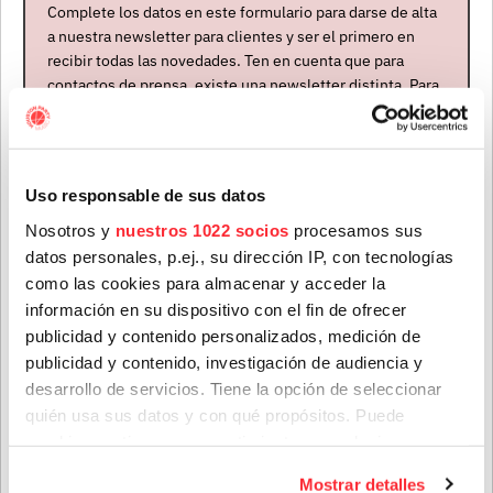
Complete los datos en este formulario para darse de alta
no perdían ni un ápice de vigor melódico, pero a eso
a nuestra newsletter para clientes y ser el primero en
unió la vibración orgánica de vientos y de percusión
recibir todas las novedades. Ten en cuenta que para
grabados en directo, aportando una viva fluidez a la
contactos de prensa, existe una newsletter distinta. Para
mezcla.
Se trató, sin duda, de su obra más ambiciosa
formar parte de ella, envíanos un mensaje a
hasta ese momento, y también la más accesible
.
info@houstonpartymusic.com.
Nombre
*
Uso responsable de sus datos
Nosotros y
nuestros 1022 socios
procesamos sus
datos personales, p.ej., su dirección IP, con tecnologías
Apellidos
*
como las cookies para almacenar y acceder la
información en su dispositivo con el fin de ofrecer
publicidad y contenido personalizados, medición de
publicidad y contenido, investigación de audiencia y
Correo electrónico
*
desarrollo de servicios. Tiene la opción de seleccionar
quién usa sus datos y con qué propósitos. Puede
cambiar o retirar su consentimiento en cualquier
Provincia
momento desde la Declaración de cookies o clicando en
Mostrar detalles