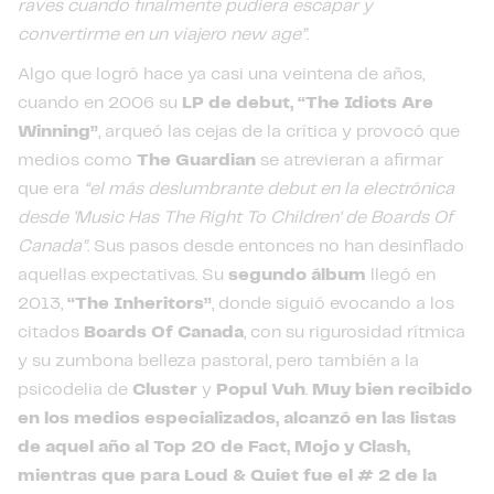
raves cuando finalmente pudiera escapar y
convertirme en un viajero new age”
.
Algo que logró hace ya casi una veintena de años,
cuando en 2006 su
LP de debut, “The Idiots Are
Winning”
, arqueó las cejas de la crítica y provocó que
medios como
The Guardian
se atrevieran a afirmar
que era
“el más deslumbrante debut en la electrónica
desde 'Music Has The Right To Children' de Boards Of
Canada”
. Sus pasos desde entonces no han desinflado
aquellas expectativas. Su
segundo álbum
llegó en
2013,
“The Inheritors”
, donde siguió evocando a los
citados
Boards Of Canada
, con su rigurosidad rítmica
y su zumbona belleza pastoral, pero también a la
psicodelia de
Cluster
y
Popul Vuh
.
Muy bien recibido
en los medios especializados, alcanzó en las listas
de aquel año al Top 20 de Fact, Mojo y Clash,
mientras que para Loud & Quiet fue el # 2 de la