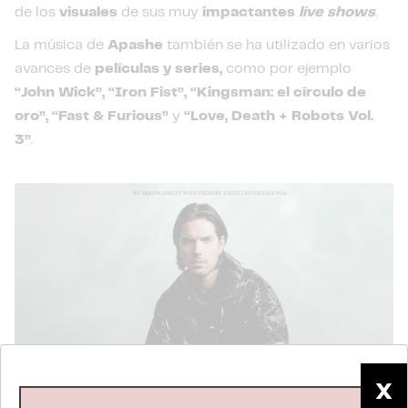
de los
visuales
de sus muy
impactantes
live shows
.
La música de
Apashe
también se ha utilizado en varios
avances de
películas y series,
como por ejemplo
“John Wick”, “Iron Fist”, “Kingsman: el círculo de
oro”, “Fast & Furious”
y
“Love, Death + Robots Vol.
3”
.
X