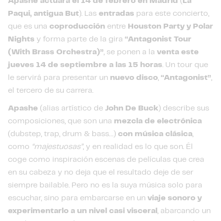
Apashe actuará el 14 de febrero en Madrid
(
La
Paqui, antigua But
). Las
entradas
para este concierto,
que es una
coproducción
entre
Houston Party y Polar
Nights
y forma parte de la gira
“Antagonist Tour
(With Brass Orchestra)”
, se ponen a la
venta este
jueves 14 de septiembre a las 15 horas
. Un tour que
le servirá para presentar un
nuevo disco
,
“Antagonist”
,
el tercero de su carrera.
Apashe
(alias artístico de
John De Buck
) describe sus
composiciones, que son una
mezcla de electrónica
(dubstep, trap, drum & bass…)
con música clásica
,
como
“majestuosas”
, y en realidad es lo que son. Él
coge como inspiración escenas de películas que crea
en su cabeza y no deja que el resultado deje de ser
siempre bailable. Pero no es la suya música solo para
escuchar, sino para embarcarse en un
viaje sonoro y
experimentarlo a un nivel casi visceral
, abarcando un