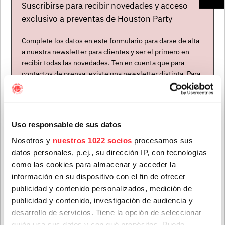
Suscribirse para recibir novedades y acceso
exclusivo a preventas de Houston Party
Complete los datos en este formulario para darse de alta
a nuestra newsletter para clientes y ser el primero en
recibir todas las novedades. Ten en cuenta que para
contactos de prensa, existe una newsletter distinta. Para
formar parte de ella, envíanos un mensaje a
info@houstonpartymusic.com.
Nombre
*
Uso responsable de sus datos
Nosotros y
nuestros 1022 socios
procesamos sus
datos personales, p.ej., su dirección IP, con tecnologías
Apellidos
*
Artistas
como las cookies para almacenar y acceder la
información en su dispositivo con el fin de ofrecer
publicidad y contenido personalizados, medición de
publicidad y contenido, investigación de audiencia y
Correo electrónico
*
desarrollo de servicios. Tiene la opción de seleccionar
quién usa sus datos y con qué propósitos. Puede