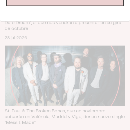
sociales y analizar el tráfico. Además, compartimos
información sobre el uso que haga del sitio web con
Teenage Fanclub anuncian su próximo disco, "Do Not
nuestros partners de redes sociales, publicidad y análisis
Dare Dream", el que nos vendrán a presentar en su gira
web, quienes pueden combinarla con otra información
de octubre
que les haya proporcionado o que hayan recopilado a
28 jul. 2026
partir del uso que haya hecho de sus servicios.
St. Paul & The Broken Bones, que en noviembre
actuarán en València, Madrid y Vigo, tienen nuevo single:
“Mess I Made”