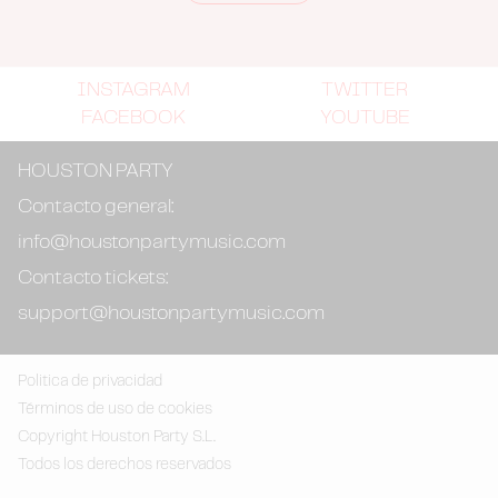
INSTAGRAM
TWITTER
FACEBOOK
YOUTUBE
HOUSTON PARTY
Contacto general:
info@houstonpartymusic.com
Contacto tickets:
support@houstonpartymusic.com
Politica de privacidad
Términos de uso de cookies
Copyright Houston Party S.L.
Todos los derechos reservados