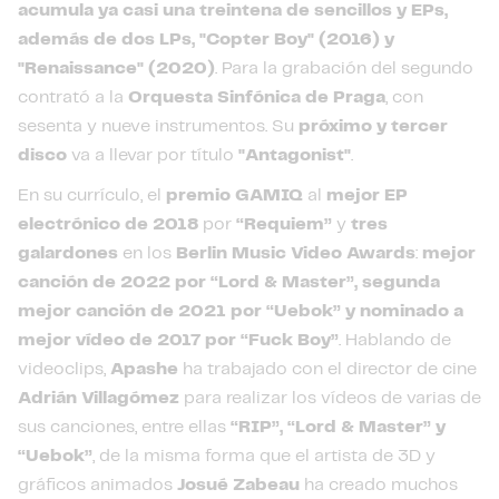
acumula ya casi una treintena de sencillos y EPs,
además de dos LPs, "Copter Boy" (2016) y
"Renaissance" (2020)
. Para la grabación del segundo
contrató a la
Orquesta Sinfónica de Praga
, con
sesenta y nueve instrumentos. Su
próximo y tercer
disco
va a llevar por título
"Antagonist"
.
En su currículo, el
premio GAMIQ
al
mejor EP
electrónico de 2018
por
“Requiem”
y
tres
galardones
en los
Berlin Music Video Awards
:
mejor
canción de 2022 por “Lord & Master”, segunda
mejor canción de 2021 por “Uebok” y nominado a
mejor vídeo de 2017 por “Fuck Boy”
. Hablando de
videoclips,
Apashe
ha trabajado con el director de cine
Adrián Villagómez
para realizar los vídeos de varias de
sus canciones, entre ellas
“RIP”, “Lord & Master” y
“Uebok”
, de la misma forma que el artista de 3D y
gráficos animados
Josué Zabeau
ha creado muchos