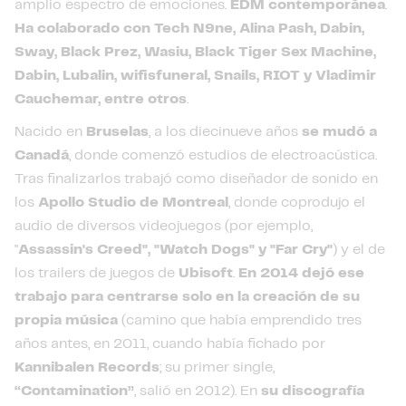
amplio espectro de emociones.
EDM contemporánea
.
Ha colaborado con Tech N9ne, Alina Pash, Dabin,
Sway, Black Prez, Wasiu, Black Tiger Sex Machine,
Dabin, Lubalin, wifisfuneral, Snails, RIOT y Vladimir
Cauchemar, entre otros
.
Nacido en
Bruselas
, a los diecinueve años
se mudó a
Canadá
, donde comenzó estudios de electroacústica.
Tras finalizarlos trabajó como diseñador de sonido en
los
Apollo Studio de Montreal
, donde coprodujo el
audio de diversos videojuegos (por ejemplo,
"
Assassin's Creed", "Watch Dogs" y "Far Cry"
) y el de
los trailers de juegos de
Ubisoft
.
En 2014 dejó ese
trabajo para centrarse solo en la creación de su
propia música
(camino que había emprendido tres
años antes, en 2011, cuando había fichado por
Kannibalen Records
; su primer single,
“Contamination”
, salió en 2012). En
su discografía