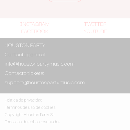
INSTAGRAM
TWITTER
FACEBOOK
YOUTUBE
HOUSTON PARTY
Contacto general:
info@houstonpartymusic.com
Contacto tickets:
support@houstonpartymusic.com
Politica de privacidad
Términos de uso de cookies
Copyright Houston Party S.L.
Todos los derechos reservados