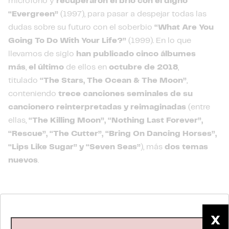
micrófono y
recuperaron el brío con el digno
“Evergreen”
(1997), para pasar a despejar todas las
dudas sobre su futuro con el soberbio
“What Are You
Going To Do With Your Life?”
(1999). En lo que
llevamos de siglo
han publicado cinco álbumes
más
,
el último
de ellos en
octubre de 2018
,
titulado
“The Stars, The Ocean & The Moon”
,
conteniendo
trece canciones seminales de su
cancionero reinterpretadas y reimaginadas
(entre
ellas,
“The Killing Moon”, “Nothing Last Forever”,
“Rescue”, “The Cutter”, “Bring On Dancing Horses”,
“Lips Like Sugar” y “Seven Seas”
), más
dos temas
nuevos
.
Artistas
X