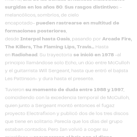
surgidas en los años 80
.
Sus rasgos distintivo
s -
melancólicos, sombríos, de cielo
encapotado-
pueden
rastrearse en multitud de
formaciones posteriores
,
desde
Interpol
hasta
Oasis
, pasando por
Arcade
Fire,
The Killers, The Flaming Lips, Travis...
Hasta
en
Radiohead
. Su trayectoria
se inició en 1978
-al
principio llamándose solo Echo, un dúo entre McCulloh
y el guitarrista Will Sergeant, hasta que entró el bajista
Les Pattinson- y dura hasta el presente.
Tuvieron
su momento de duda entre 1988 y 1997
,
coincidiendo con la excedencia temporal de McCulloh,
quien junto a Sergeant montó entonces el fugaz
proyecto Electrafixion y publicó dos de los tres discos
que tiene en solitario. Parecía que los días del grupo
estaban contados. Pero Ian volvió a coger su