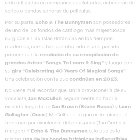
sido utilizadas en campañas publicitarias, cabeceras de
series o bandas sonoras de películas.
Por su parte,
Echo & The Bunnymen
son poseedores
de uno de los fondos de catálogo más majestuosos
surgidos en las Islas Británicas en los tiempos
modernos, como han corroborado el año pasado
primero con la
reedición de su recopilación de
grandes éxitos “Songs To Learn & Sing”
y luego con
su
gira “Celebrating 40 Years Of Magical Songs”
.
Una celebración con la que
continúan en 2023
.
No viene mal recordar que, sin la bravuconería de su
vocalista,
Ian McCulloh
, seguramente no habría
existido luego la de
Ian Brown
(
Stone Roses
) y
Liam
Gallagher
(
Oasis
). McCulloh o, lo que es lo mismo, el
frontman por excelencia del post-punk (Ian Curtis al
margen). Y
Echo & The Bunnymen
o, lo que es lo
mismo,
una de las bandas británicas indiscutibles