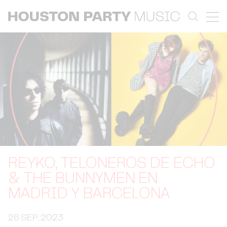
REYKO, TELONEROS DE ECHO
& THE BUNNYMEN EN
MADRID Y BARCELONA
26 SEP. 2023