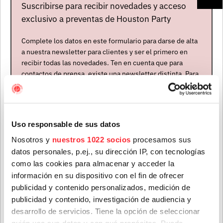
Suscribirse para recibir novedades y acceso
exclusivo a preventas de Houston Party
Complete los datos en este formulario para darse de alta
a nuestra newsletter para clientes y ser el primero en
recibir todas las novedades. Ten en cuenta que para
contactos de prensa, existe una newsletter distinta. Para
formar parte de ella, envíanos un mensaje a
ECHO & THE
info@houstonpartymusic.com.
BUNNYMEN
Nombre
*
Reino Unido
Uso responsable de sus datos
Abierta contratación
Nosotros y
nuestros 1022 socios
procesamos sus
datos personales, p.ej., su dirección IP, con tecnologías
Apellidos
*
PRÓXIMOS CONCIERTOS
como las cookies para almacenar y acceder la
información en su dispositivo con el fin de ofrecer
publicidad y contenido personalizados, medición de
ECHO & THE BUNNYMEN
publicidad y contenido, investigación de audiencia y
Correo electrónico
*
desarrollo de servicios. Tiene la opción de seleccionar
07 AGO. 2026