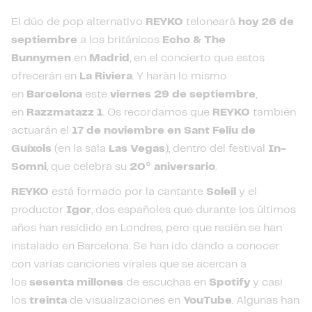
El dúo de pop alternativo
REYKO
teloneará
hoy 26 de
septiembre
a los británicos
Echo & The
Bunnymen
en
Madrid
, en el concierto que estos
ofrecerán en
La Riviera
. Y harán lo mismo
en
Barcelona
este
viernes 29 de septiembre
,
en
Razzmatazz 1
. Os recordamos que
REYKO
también
actuarán el
17 de noviembre en Sant Feliu de
Guíxols
(en la sala
Las Vegas
), dentro del festival
In-
Somni
, que celebra su
20º aniversario
.
REYKO
está formado por la cantante
Soleil
y el
productor
Igor
, dos españoles que durante los últimos
años han residido en Londres, pero que recién se han
instalado en Barcelona. Se han ido dando a conocer
con varias canciones virales que se acercan a
los
sesenta millones
de escuchas en
Spotify
y casi
los
treinta
de visualizaciones en
YouTube
. Algunas han