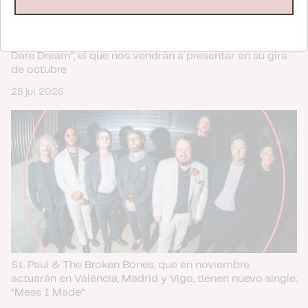
sociales y analizar el tráfico. Además, compartimos
información sobre el uso que haga del sitio web con
Teenage Fanclub anuncian su próximo disco, "Do Not
nuestros partners de redes sociales, publicidad y análisis
Dare Dream", el que nos vendrán a presentar en su gira
web, quienes pueden combinarla con otra información
de octubre
que les haya proporcionado o que hayan recopilado a
28 jul. 2026
partir del uso que haya hecho de sus servicios.
St. Paul & The Broken Bones, que en noviembre
actuarán en València, Madrid y Vigo, tienen nuevo single:
“Mess I Made”