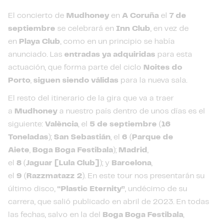
El concierto de
Mudhoney
en
A Coruña
el
7 de
septiembre
se celebrará en
Inn Club
, en vez de
en
Playa Club
, como en un principio se había
anunciado. Las
entradas ya adquiridas
para esta
actuación, que forma parte del ciclo
Noites do
Porto
,
siguen siendo válidas
para la nueva sala.
El resto del itinerario de la gira que va a traer
a
Mudhoney
a nuestro país dentro de unos días es el
siguiente:
València
, el
5 de septiembre
(
16
Toneladas
);
San Sebastián
, el
6
(
Parque de
Aiete
,
Boga Boga Festibala
);
Madrid
,
el
8
(
Jaguar
[Lula Club]
); y
Barcelona
,
el
9
(
Razzmatazz 2
). En este tour nos presentarán su
último disco,
“Plastic Eternity”
, undécimo de su
carrera, que salió publicado en abril de 2023. En todas
las fechas, salvo en la del
Boga Boga Festibala
,