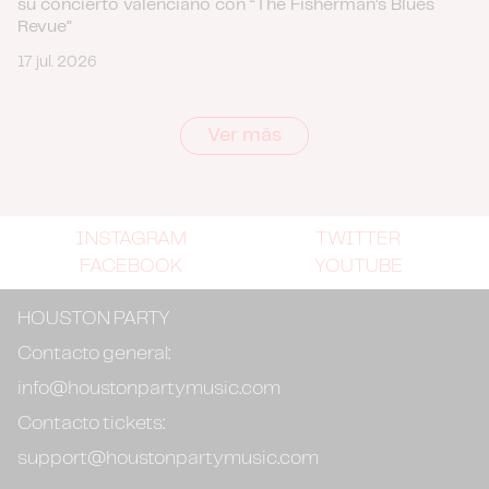
su concierto valenciano con “The Fisherman’s Blues
Revue”
17 jul. 2026
Ver más
INSTAGRAM
TWITTER
FACEBOOK
YOUTUBE
HOUSTON PARTY
Contacto general:
info@houstonpartymusic.com
Contacto tickets:
support@houstonpartymusic.com