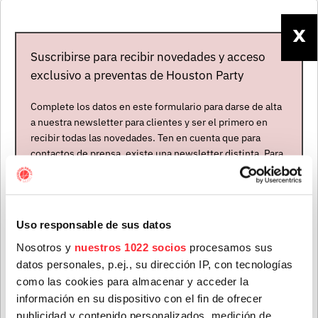
Artistas
X
Suscribirse para recibir novedades y acceso
exclusivo a preventas de Houston Party
Complete los datos en este formulario para darse de alta
a nuestra newsletter para clientes y ser el primero en
recibir todas las novedades. Ten en cuenta que para
contactos de prensa, existe una newsletter distinta. Para
formar parte de ella, envíanos un mensaje a
info@houstonpartymusic.com.
MUDHONEY
Estados Unidos
Nombre
*
Uso responsable de sus datos
Abierta contratación
Nosotros y
nuestros 1022 socios
procesamos sus
datos personales, p.ej., su dirección IP, con tecnologías
ÚLTIMAS NOTICIAS
Apellidos
*
como las cookies para almacenar y acceder la
información en su dispositivo con el fin de ofrecer
publicidad y contenido personalizados, medición de