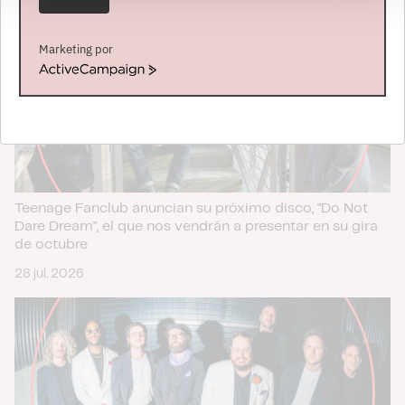
de cookies.
Las cookies de este sitio web se usan para personalizar
Marketing por
el contenido y los anuncios, ofrecer funciones de redes
ActiveCampaign
sociales y analizar el tráfico. Además, compartimos
información sobre el uso que haga del sitio web con
nuestros partners de redes sociales, publicidad y análisis
web, quienes pueden combinarla con otra información
que les haya proporcionado o que hayan recopilado a
partir del uso que haya hecho de sus servicios.
Teenage Fanclub anuncian su próximo disco, "Do Not
Dare Dream", el que nos vendrán a presentar en su gira
de octubre
28 jul. 2026