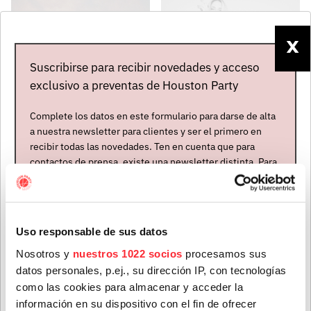
X
Suscribirse para recibir novedades y acceso
exclusivo a preventas de Houston Party
Complete los datos en este formulario para darse de alta
a nuestra newsletter para clientes y ser el primero en
CHRISTIAN
NATASCHA POLKÉ
recibir todas las novedades. Ten en cuenta que para
LÖFFLER
contactos de prensa, existe una newsletter distinta. Para
Suiza
formar parte de ella, envíanos un mensaje a
Alemania
Abierta contratación
info@houstonpartymusic.com.
Abierta contratación - En
gira
Nombre
*
Uso responsable de sus datos
Nosotros y
nuestros 1022 socios
procesamos sus
PRÓXIMOS CONCIERTOS
datos personales, p.ej., su dirección IP, con tecnologías
Apellidos
*
como las cookies para almacenar y acceder la
CHRISTIAN LÖFFLER
información en su dispositivo con el fin de ofrecer