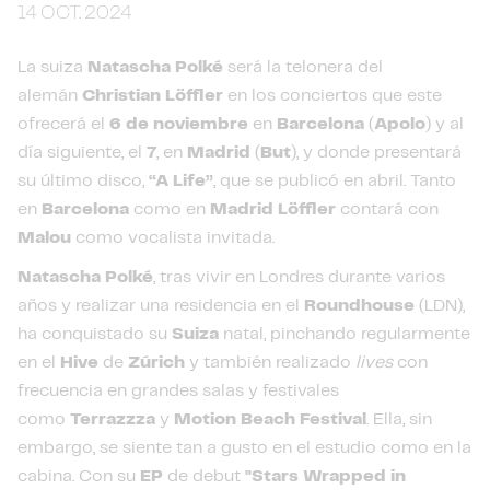
14 OCT. 2024
La suiza
Natascha Polké
será la telonera del
alemán
Christian Löffler
en los conciertos que este
ofrecerá el
6 de noviembre
en
Barcelona
(
Apolo
) y al
día siguiente, el
7
, en
Madrid
(
But
), y donde presentará
su último disco,
“A Life”
, que se publicó en abril. Tanto
en
Barcelona
como en
Madrid
Löffler
contará con
Malou
como vocalista invitada.
Natascha
Polké
, tras vivir en Londres durante varios
años y realizar una residencia en el
Roundhouse
(LDN),
ha conquistado su
Suiza
natal, pinchando regularmente
en el
Hive
de
Zúrich
y también realizado
lives
con
frecuencia en grandes salas y festivales
como
Terrazzza
y
Motion Beach Festival
. Ella, sin
embargo, se siente tan a gusto en el estudio como en la
cabina. Con su
EP
de debut
"Stars Wrapped in