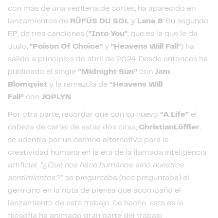
con más de una veintena de cortes, ha aparecido en
lanzamientos de
RÜFÜS DU SOL
y
Lane 8
. Su segundo
EP, de tres canciones (
"Into You"
, que es la que le da
título,
"Poison Of Choice"
y
"Heavens Will Fall"
) ha
salido a principios de abril de 2024. Desde entonces ha
publicado el single
“Midnight Sun”
con
Jam
Blomqvist
y la remezcla de
“Heavens Will
Fall”
con
JOPLYN
.
Por otra parte, recordar que con su nuevo
“A Life”
el
cabeza de cartel de estas dos citas,
ChristianLöffler
,
se adentra por un camino alternativo para la
creatividad humana en la era de la llamada inteligencia
artificial.
“¿Qué nos hace humanos, sino nuestros
sentimientos?”
, se preguntaba (nos preguntaba) el
germano en la nota de prensa que acompañó el
lanzamiento de este trabajo. De hecho, esta es la
filosofía ha animado gran parte del trabajo