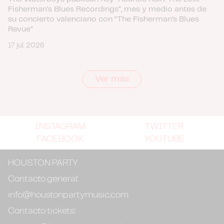
Fisherman’s Blues Recordings”, mes y medio antes de
su concierto valenciano con “The Fisherman’s Blues
Revue”
17 jul. 2026
Ver más
INSTAGRAM
TWITTER
FACEBOOK
YOUTUBE
HOUSTON PARTY
Contacto general:
info@houstonpartymusic.com
Contacto tickets: